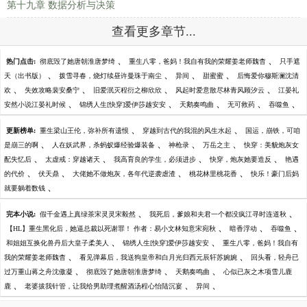
第十九章 数据分析与决策
查看更多章节...
、
、
热门点击:
彻底毁了她唐朝淮唐梦绮
重生八零，爸妈！我自有我的荣耀姜老师魏杳
只手遮
、
、
、
、
天（出书版）
拨雪寻春，烧灯续昼许曼珠于南尘
异间
甜蜜蜜
后悔爱你穆斯澜沈清
、
、
、
、
欢
失效攻略裴安桑宁
旧爱泯灭程衍之柳欣欣
风起时爱意散尽林青风顾汐云
江晏礼
、
、
、
、
、
安然小说江晏礼时候
锦绣人生[快穿]爱伊莎越安安
天鹅奏鸣曲
无可救药
吞噬鱼
、
、
更新榜单:
重生梁山王伦，弥补所有遗恨
穿越到古代的我混的风生水起
国运，崩铁，可咱
、
、
、
、
是崩三的啊
人在妖武界，杀蚂蚁爆经验爆装备
神枪录
万岳之主
快穿：美貌炮灰女
、
、
、
、
配失忆后
太虚戒：穿越诸天
我高育良的学生，必须进步
快穿，炮灰她要造反
艳遇
、
、
、
、
的代价
伏天鼎
大佬她不做炮灰，各年代逆袭虐渣
桃花林里桃花香
快乐！豪门后妈
、
就要躺着数钱
、
、
完本小说:
假千金遇上真绿茶宋灵灵宋毅然
我死后，爹娘和夫君一个都没疯江寻时连道秋
、
、
、
【HL】重生黑化后，她逼总裁以死谢罪！ 作者：易小文林知意宋宛秋
暗香浮动
吞噬鱼
、
、
和姐姐互换化兽丹后大皇子柔美人
锦绣人生[快穿]爱伊莎越安安
重生八零，爸妈！我自有
、
、
我的荣耀姜老师魏杳
看见弹幕后，我送狗皇帝和白月光归西元辰轩苏婉婉
回头看，轻舟已
、
、
、
过万重山蒋之舟沈傲凝
彻底毁了她唐朝淮唐梦绮
天鹅奏鸣曲
心似已灰之木项雪儿鹿
、
、
、
鹿
老婆拔我针管，让我给男助理煮醒酒汤程心怡陆沉宴
异间