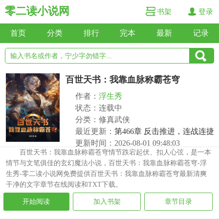
零二读小说网
书架
登录
首页
分类
排行
完本
最新
记录
百世天书：我靠血脉称霸苍穹
作者：
浮生秀
状态：连载中
分类：修真武侠
最近更新：
第466章 反击推进，连战连捷
更新时间：2026-08-01 09:48:03
百世天书：我靠血脉称霸苍穹情节跌宕起伏、扣人心弦，是一本
情节与文笔俱佳的玄幻魔法小说，百世天书：我靠血脉称霸苍穹-浮
生秀-零二读小说网免费提供百世天书：我靠血脉称霸苍穹最新清爽
干净的文字章节在线阅读和TXT下载。
开始阅读
加入书架
章节目录