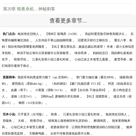
第20章 暗夜杀机，神秘刺客
查看更多章节...
、
、
、
热门点击:
炮灰情史旧情人
【骨科】玻璃房（1v2H）
风起时爱意散尽林青风顾汐云
后
、
、
、
悔爱你穆斯澜沈清欢
人生何处不青山姐姐顾明澈
旧爱泯灭程衍之柳欣欣
重生八零，爸
、
妈！我自有我的荣耀姜老师魏杳
【HL】重生黑化后，她逼总裁以死谢罪！ 作者：易小文林知意
、
、
、
宋宛秋
林深不知云海许云琛裴馥许云琛裴馥雪
味你而来
妈妈的忌日，我的葬礼爸爸的
、
、
、
、
名字
暗香浮动
江晏礼安然小说江晏礼时候
心似已灰之木项雪儿鹿鹿
拨雪寻春，烧
、
灯续昼许曼珠于南尘
、
、
更新榜单:
我把哥哥的黑道势力睡了（np 含骨科）
掌门要力挽狂澜（重生NPH)
隔夜雨(骨
、
、
、
科)
雾照路北（星际abo bg）
《岛屿潮信》【豪门先婚后爱 1V1 H】
阿意（前姐弟后父
、
、
、
、
女
血藤（母子）
小黄粱（强制 1v1 h）
画壁【女出轨 不做会死H】
是小狗也是主
、
、
、
、
人
遗物（古言1v1）
【哨向np】废物哨兵求生指南
【BL】花開眾枝
捷足先登（校
、
、
园1v2）
梅雨（1v2女出轨）
、
、
、
、
完本小说:
只手遮天（出书版）
暗香
江晏礼安然小说江晏礼时候
炮灰情史旧情人
、
、
、
、
、
吞噬鱼
大祸
暗香浮动
错将真心落梧桐宋时礼苏韵怡
醉酒情思
朝来寒雨晚来
、
、
、
风
心似已灰之木项雪儿鹿鹿
老婆拔我针管，让我给男助理煮醒酒汤程心怡陆沉宴
她来
、
、
、
自星际最高监狱
天鹅奏鸣曲
从前不待春风慢祝如星许云毅