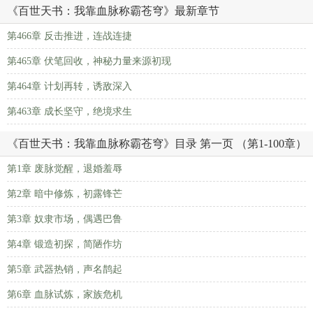
《百世天书：我靠血脉称霸苍穹》最新章节
第466章 反击推进，连战连捷
第465章 伏笔回收，神秘力量来源初现
第464章 计划再转，诱敌深入
第463章 成长坚守，绝境求生
《百世天书：我靠血脉称霸苍穹》目录 第一页 （第1-100章）
第1章 废脉觉醒，退婚羞辱
第2章 暗中修炼，初露锋芒
第3章 奴隶市场，偶遇巴鲁
第4章 锻造初探，简陋作坊
第5章 武器热销，声名鹊起
第6章 血脉试炼，家族危机