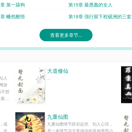
4章 第一舔狗
第15章 最愚蠢的女人
8章 幡然醒悟
第19章 强行留下程砚洲的三
查看更多章节...
大道修仙
扣人
...
网游
后不想
敌盾战
读和
九重仙图
，成
九重仙图情节跌宕起伏、扣人心弦，
，迫
是一本情节与文笔俱佳的其他类型小