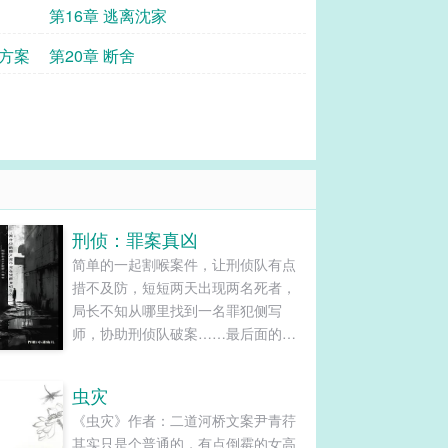
第16章 逃离沈家
套方案
第20章 断舍
刑侦：罪案真凶
简单的一起割喉案件，让刑侦队有点
措不及防，短短两天出现两名死者，
局长不知从哪里找到一名罪犯侧写
师，协助刑侦队破案……最后面的调
查中突然发现在这些案件背后有一个
隐藏的案件，每个按键都会出现一些
虫灾
无关案件照片，后面发现这些无关案
《虫灾》作者：二道河桥文案尹青荇
情的照片，和一起悬案有关……......
其实只是个普通的，有点倒霉的女高