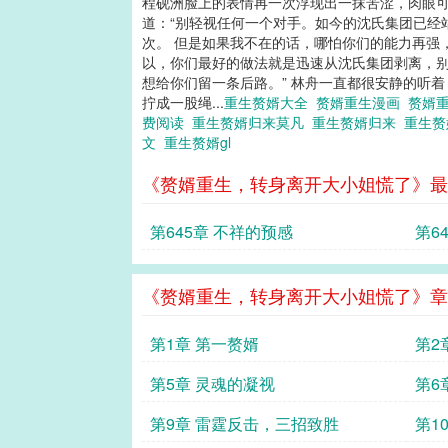
程砚洲脸上的表情再一次浮现出一抹苦涩，肉眼可
道：“别轻视任何一个对手。如今的沈氏集团已经
次。 但是如果我不在的话，哪怕你们的能力再强
以，你们最好的做法就是迅速从沈氏集团剥离，别
想给你们留一条后路。” 林舟一直都很安静的听着
拧成一股绳...
重生赘婿大全
赘婿重生漫画
赘婿
费阅读
重生赘婿归来莫凡
重生赘婿归来
重生
文
重生赘婿gl
《赘婿重生，转身离开大小姐慌了》最
第645章 不祥的预感
第6
《赘婿重生，转身离开大小姐慌了》章
第1章 第一赘婿
第2
第5章 灵魂的凝视
第6
第9章 雷霆反击，三招致胜
第1