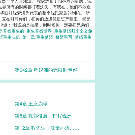
自己一个人才知道。 程砚洲拍了拍林舟的肩膀，说
全世界所有的财阀都盯着沈氏，有我在，他们不敢造
还将面对沈梦溪为代表的整个沈氏家族的制约。 所
一直在引导你们，把你们放进优质资产圈里，就是
地说道：“我说的是如果，到时候你一定要把兄弟们
是赘婿重生的
重生赘婿世界
重生赘婿归来全文免
婿重生沈凯
第一章 重生赘婿
赘婿重写
赘婿重生
第642章 程砚洲的无限制包容
第4章 王座崩塌
第8章 救郭俊辰，打程砚洲
第12章 程先生，沈董那边……