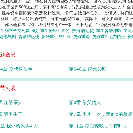
见的又差了一些。 他在努力控制自己的情绪变化，但内心的烦躁只有他
站在了世界500强之巅，毫不夸张地说，沈氏集团已经成为众矢之的！ 
，世界资本都将毫不犹豫反扑过来。 你们是抵挡不住的。 更何况，你们
犹豫，将那些优质的资产，能带走的就带走。 实际上，这么多年来，我
，“你不会有事儿的，我们兄弟七个一体，天下无敌！” 程砚洲有些无奈
重生归来全文免费阅读
重生赘婿世界的
赘婿 转运使
重生赘婿神医
主角
赘婿电视剧
赘婿转运使
赘婿重生成仙医
赘婿重逢
赘婿重生免费阅读
赘
新章节
44章 交代身后事
第643章 视死如归
节列表
章 谋杀亲夫
第3章 杀父仇人
章 我重生了
第7章 重来一次，滚tmd的赘婿
0章 我让我爸弄死你
第11章 凌云惊魂，直接吓尿