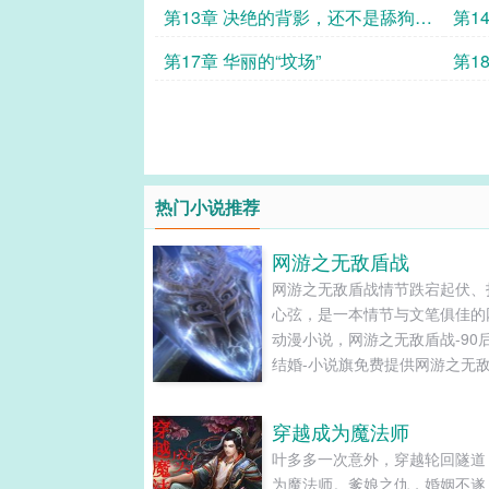
第13章 决绝的背影，还不是舔狗一
第1
条
第17章 华丽的“坟场”
第1
热门小说推荐
网游之无敌盾战
网游之无敌盾战情节跌宕起伏、
心弦，是一本情节与文笔俱佳的
动漫小说，网游之无敌盾战-90
结婚-小说旗免费提供网游之无
最新清爽干净的文字章节在线阅
TXT下载。...
穿越成为魔法师
叶多多一次意外，穿越轮回隧道
为魔法师。爹娘之仇，婚姻不遂