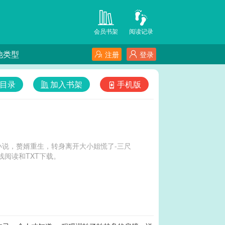
会员书架
阅读记录
他类型
注册
登录
目录
加入书架
手机版
说，赘婿重生，转身离开大小姐慌了-三尺
阅读和TXT下载。