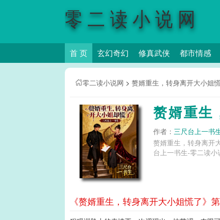
零二读小说网
首 页
玄幻奇幻
修真武侠
都市情感
零二读小说网
>
赘婿重生，转身离开大小姐
赘婿重生
作者：
三尺台上一书
赘婿重生，转身离开
台上一书生-零二读小
《赘婿重生，转身离开大小姐慌了》第6