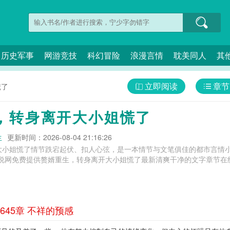
历史军事
网游竞技
科幻冒险
浪漫言情
耽美同人
其
立即阅读
章节
慌了
，转身离开大小姐慌了
生
更新时间：2026-08-04 21:16:26
大小姐慌了情节跌宕起伏、扣人心弦，是一本情节与文笔俱佳的都市言情小
说网免费提供赘婿重生，转身离开大小姐慌了最新清爽干净的文字章节在线
45章 不祥的预感