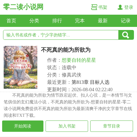
零二读小说网
书架
登录
首页
分类
排行
完本
最新
记录
不死真的能为所欲为
作者：
想要自转的星星
状态：连载中
分类：修真武侠
最近更新：
第813章 目标人选
更新时间：2026-08-04 02:22:40
不死真的能为所欲为情节跌宕起伏、扣人心弦，是一本情节与文
笔俱佳的玄幻魔法小说，不死真的能为所欲为-想要自转的星星-零二
读小说网免费提供不死真的能为所欲为最新清爽干净的文字章节在线
阅读和TXT下载。
开始阅读
加入书架
章节目录