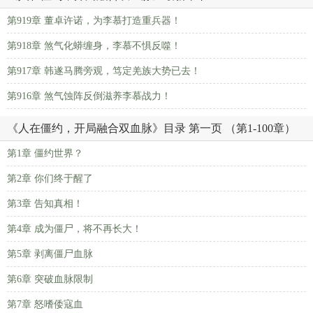
第919章 董卓许诺，为李慕打造重兵器！
第918章 煞气化蟒缠身，李慕不惧反噬！
第917章 韩遂马腾旁观，笃定羌族大势已去！
第916章 煞气蚀阵反倒滋养李慕战力！
《人在僵约，开局融合双血脉》目录 第一页 （第1-100章）
第1章 僵约世界？
第2章 你们终于醒了
第3章 告知真相！
第4章 成为僵尸，将不再长大！
第5章 剥离僵尸血脉
第6章 突破血脉限制
第7章 怒嗜倭寇血