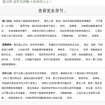
第20章 地牢关押数十名神州人士！
查看更多章节...
、
、
热门点击:
彻底毁了她唐朝淮唐梦绮
重生八零，爸妈！我自有我的荣耀姜老师魏杳
只手遮
、
、
、
、
天（出书版）
拨雪寻春，烧灯续昼许曼珠于南尘
异间
甜蜜蜜
后悔爱你穆斯澜沈清
、
、
、
、
欢
失效攻略裴安桑宁
旧爱泯灭程衍之柳欣欣
风起时爱意散尽林青风顾汐云
江晏礼
、
、
、
、
、
安然小说江晏礼时候
锦绣人生[快穿]爱伊莎越安安
天鹅奏鸣曲
无可救药
吞噬鱼
、
、
更新榜单:
重生梁山王伦，弥补所有遗恨
穿越到古代的我混的风生水起
国运，崩铁，可咱
、
、
、
、
是崩三的啊
人在妖武界，杀蚂蚁爆经验爆装备
神枪录
万岳之主
快穿：美貌炮灰女
、
、
、
、
配失忆后
太虚戒：穿越诸天
我高育良的学生，必须进步
快穿，炮灰她要造反
艳遇
、
、
、
、
的代价
伏天鼎
大佬她不做炮灰，各年代逆袭虐渣
桃花林里桃花香
快乐！豪门后妈
、
就要躺着数钱
、
、
完本小说:
假千金遇上真绿茶宋灵灵宋毅然
我死后，爹娘和夫君一个都没疯江寻时连道秋
、
、
、
【HL】重生黑化后，她逼总裁以死谢罪！ 作者：易小文林知意宋宛秋
暗香浮动
吞噬鱼
、
、
和姐姐互换化兽丹后大皇子柔美人
锦绣人生[快穿]爱伊莎越安安
重生八零，爸妈！我自有
、
、
我的荣耀姜老师魏杳
看见弹幕后，我送狗皇帝和白月光归西元辰轩苏婉婉
回头看，轻舟已
、
、
、
过万重山蒋之舟沈傲凝
彻底毁了她唐朝淮唐梦绮
天鹅奏鸣曲
心似已灰之木项雪儿鹿
、
、
、
鹿
老婆拔我针管，让我给男助理煮醒酒汤程心怡陆沉宴
异间