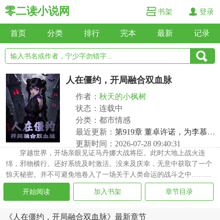
零二读小说网
书架
登录
首页
分类
排行
完本
最新
记录
人在僵约，开局融合双血脉
作者：
秋天的小枫树
状态：连载中
分类：都市情感
最近更新：
第919章 董卓许诺，为李慕打造重兵器！
更新时间：2026-07-28 09:40:31
穿越世界，开场亲眼见证马丹娜大战将臣。此时大地上战火连
绵，邪物横行。还好系统及时激活。没来及庆幸，无意中获取了一个
惊天秘密。并不可避免地卷入了一场关于人类命运的战斗之中……...
开始阅读
加入书架
章节目录
《人在僵约，开局融合双血脉》最新章节