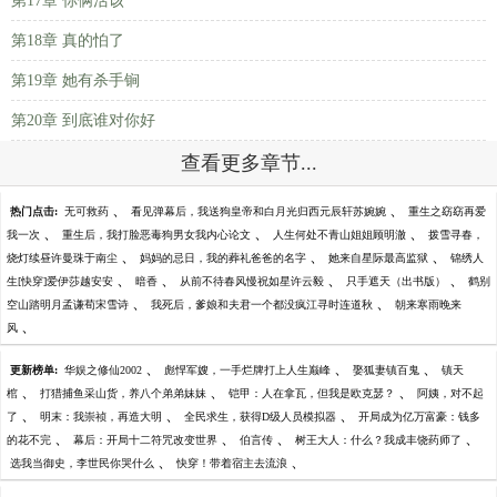
第17章 你俩活该
第18章 真的怕了
第19章 她有杀手锏
第20章 到底谁对你好
查看更多章节...
、
、
热门点击:
无可救药
看见弹幕后，我送狗皇帝和白月光归西元辰轩苏婉婉
重生之窈窈再爱
、
、
、
我一次
重生后，我打脸恶毒狗男女我内心论文
人生何处不青山姐姐顾明澈
拨雪寻春，
、
、
、
烧灯续昼许曼珠于南尘
妈妈的忌日，我的葬礼爸爸的名字
她来自星际最高监狱
锦绣人
、
、
、
、
生[快穿]爱伊莎越安安
暗香
从前不待春风慢祝如星许云毅
只手遮天（出书版）
鹤别
、
、
空山踏明月孟谦荀宋雪诗
我死后，爹娘和夫君一个都没疯江寻时连道秋
朝来寒雨晚来
、
风
、
、
、
更新榜单:
华娱之修仙2002
彪悍军嫂，一手烂牌打上人生巅峰
娶狐妻镇百鬼
镇天
、
、
、
棺
打猎捕鱼采山货，养八个弟弟妹妹
铠甲：人在拿瓦，但我是欧克瑟？
阿姨，对不起
、
、
、
了
明末：我崇祯，再造大明
全民求生，获得D级人员模拟器
开局成为亿万富豪：钱多
、
、
、
、
的花不完
幕后：开局十二符咒改变世界
伯言传
树王大人：什么？我成丰饶药师了
、
、
选我当御史，李世民你哭什么
快穿！带着宿主去流浪