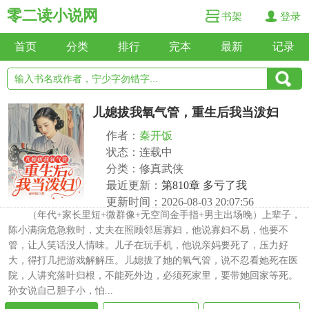
零二读小说网
书架
登录
首页
分类
排行
完本
最新
记录
儿媳拔我氧气管，重生后我当泼妇
作者：
秦开饭
状态：连载中
分类：修真武侠
最近更新：
第810章 多亏了我
更新时间：2026-08-03 20:07:56
（年代+家长里短+微群像+无空间金手指+男主出场晚）上辈子，
陈小满病危急救时，丈夫在照顾邻居寡妇，他说寡妇不易，他要不
管，让人笑话没人情味。儿子在玩手机，他说亲妈要死了，压力好
大，得打几把游戏解解压。儿媳拔了她的氧气管，说不忍看她死在医
院，人讲究落叶归根，不能死外边，必须死家里，要带她回家等死。
孙女说自己胆子小，怕...