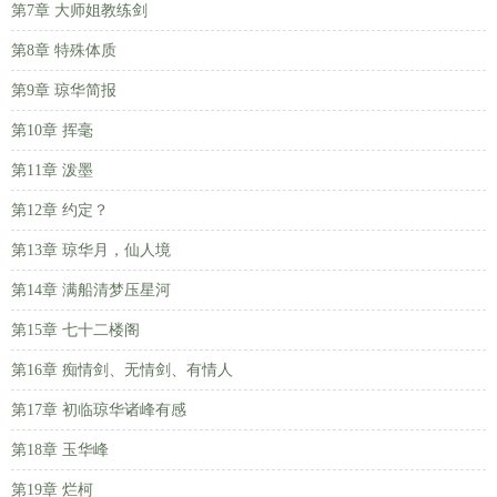
第7章 大师姐教练剑
第8章 特殊体质
第9章 琼华简报
第10章 挥毫
第11章 泼墨
第12章 约定？
第13章 琼华月，仙人境
第14章 满船清梦压星河
第15章 七十二楼阁
第16章 痴情剑、无情剑、有情人
第17章 初临琼华诸峰有感
第18章 玉华峰
第19章 烂柯