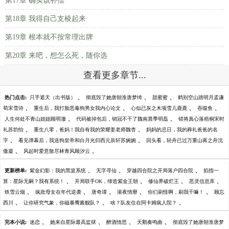
第17章 确实该补偿
第18章 我得自己支棱起来
第19章 根本就不按常理出牌
第20章 来吧，想怎么死，随你选
查看更多章节...
、
、
、
热门点击:
只手遮天（出书版）
彻底毁了她唐朝淮唐梦绮
甜蜜蜜
鹤别空山踏明月孟谦
、
、
、
、
荀宋雪诗
重生后，我打脸恶毒狗男女我内心论文
心似已灰之木项雪儿鹿鹿
吞噬鱼
、
、
人生何处不青山姐姐顾明澈
代码被掉包后，销冠不干了魏南晨季明磊
错将真心落梧桐宋时
、
、
礼苏韵怡
重生八零，爸妈！我自有我的荣耀姜老师魏杳
妈妈的忌日，我的葬礼爸爸的名
、
、
字
看见弹幕后，我送狗皇帝和白月光归西元辰轩苏婉婉
回头看，轻舟已过万重山蒋之舟沈
、
、
傲凝
风起时爱意散尽林青风顾汐云
、
、
、
更新榜单:
紫金幻影：我的黑篮系统
无字寻仙
穿越四合院之开局落户四合院
掐指一
、
、
、
、
算：星际无嗣？我有系统！
开局联手OK，缔造紫金王朝
修仙界破烂王
恶灵信息库
、
、
、
、
、
铁雪云烟
疯批母女在年代逆袭
唐奇谭
港夜情靡
你们刷怪啊，刷我干嘛！
顾忘
、
、
、
西川
让你研究气象，你磁暴鹰酱舰队？
啥？队友住在阿卡姆疯人院？
、
、
、
、
完本小说:
迷恋
她来自星际最高监狱
醉酒情思
天鹅奏鸣曲
彻底毁了她唐朝淮唐梦