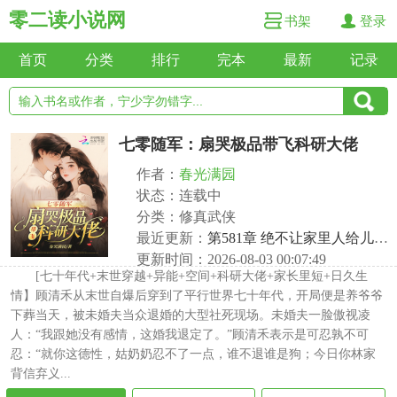
零二读小说网
书架
登录
首页
分类
排行
完本
最新
记录
七零随军：扇哭极品带飞科研大佬
作者：
春光满园
状态：连载中
分类：修真武侠
最近更新：
第581章 绝不让家里人给儿子拖后腿
更新时间：2026-08-03 00:07:49
[七十年代+末世穿越+异能+空间+科研大佬+家长里短+日久生
情】顾清禾从末世自爆后穿到了平行世界七十年代，开局便是养爷爷
下葬当天，被未婚夫当众退婚的大型社死现场。未婚夫一脸傲视凌
人：“我跟她没有感情，这婚我退定了。”顾清禾表示是可忍孰不可
忍：“就你这德性，姑奶奶忍不了一点，谁不退谁是狗；今日你林家
背信弃义...