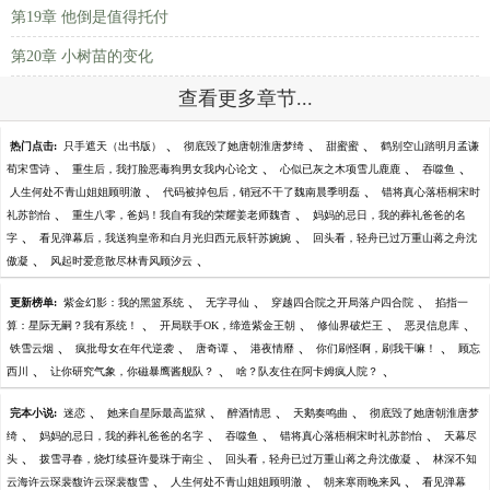
第19章 他倒是值得托付
第20章 小树苗的变化
查看更多章节...
、
、
、
热门点击:
只手遮天（出书版）
彻底毁了她唐朝淮唐梦绮
甜蜜蜜
鹤别空山踏明月孟谦
、
、
、
、
荀宋雪诗
重生后，我打脸恶毒狗男女我内心论文
心似已灰之木项雪儿鹿鹿
吞噬鱼
、
、
人生何处不青山姐姐顾明澈
代码被掉包后，销冠不干了魏南晨季明磊
错将真心落梧桐宋时
、
、
礼苏韵怡
重生八零，爸妈！我自有我的荣耀姜老师魏杳
妈妈的忌日，我的葬礼爸爸的名
、
、
字
看见弹幕后，我送狗皇帝和白月光归西元辰轩苏婉婉
回头看，轻舟已过万重山蒋之舟沈
、
、
傲凝
风起时爱意散尽林青风顾汐云
、
、
、
更新榜单:
紫金幻影：我的黑篮系统
无字寻仙
穿越四合院之开局落户四合院
掐指一
、
、
、
、
算：星际无嗣？我有系统！
开局联手OK，缔造紫金王朝
修仙界破烂王
恶灵信息库
、
、
、
、
、
铁雪云烟
疯批母女在年代逆袭
唐奇谭
港夜情靡
你们刷怪啊，刷我干嘛！
顾忘
、
、
、
西川
让你研究气象，你磁暴鹰酱舰队？
啥？队友住在阿卡姆疯人院？
、
、
、
、
完本小说:
迷恋
她来自星际最高监狱
醉酒情思
天鹅奏鸣曲
彻底毁了她唐朝淮唐梦
、
、
、
、
绮
妈妈的忌日，我的葬礼爸爸的名字
吞噬鱼
错将真心落梧桐宋时礼苏韵怡
天幕尽
、
、
、
头
拨雪寻春，烧灯续昼许曼珠于南尘
回头看，轻舟已过万重山蒋之舟沈傲凝
林深不知
、
、
、
云海许云琛裴馥许云琛裴馥雪
人生何处不青山姐姐顾明澈
朝来寒雨晚来风
看见弹幕