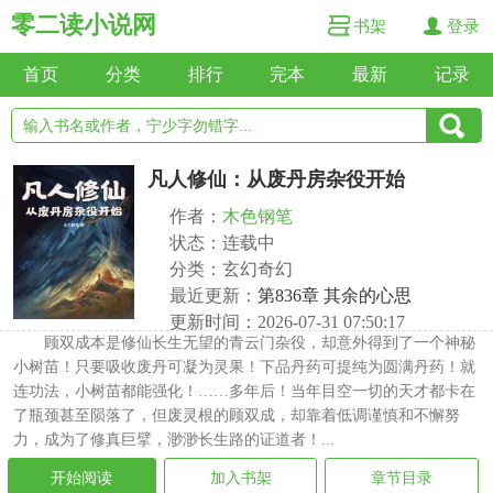
零二读小说网
书架
登录
首页
分类
排行
完本
最新
记录
凡人修仙：从废丹房杂役开始
作者：
木色钢笔
状态：连载中
分类：玄幻奇幻
最近更新：
第836章 其余的心思
更新时间：2026-07-31 07:50:17
顾双成本是修仙长生无望的青云门杂役，却意外得到了一个神秘
小树苗！只要吸收废丹可凝为灵果！下品丹药可提纯为圆满丹药！就
连功法，小树苗都能强化！……多年后！当年目空一切的天才都卡在
了瓶颈甚至陨落了，但废灵根的顾双成，却靠着低调谨慎和不懈努
力，成为了修真巨擘，渺渺长生路的证道者！...
开始阅读
加入书架
章节目录