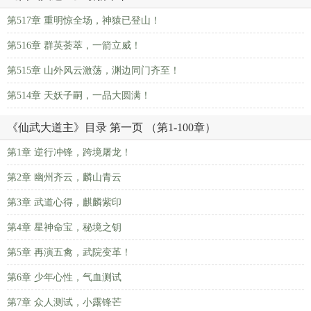
第517章 重明惊全场，神猿已登山！
第516章 群英荟萃，一箭立威！
第515章 山外风云激荡，渊边同门齐至！
第514章 天妖子嗣，一品大圆满！
《仙武大道主》目录 第一页 （第1-100章）
第1章 逆行冲锋，跨境屠龙！
第2章 幽州齐云，麟山青云
第3章 武道心得，麒麟紫印
第4章 星神命宝，秘境之钥
第5章 再演五禽，武院变革！
第6章 少年心性，气血测试
第7章 众人测试，小露锋芒