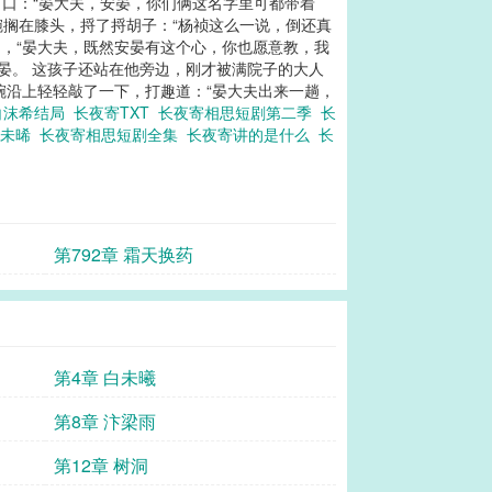
口：“晏大夫，安晏，你们俩这名字里可都带着
碗搁在膝头，捋了捋胡子：“杨祯这么一说，倒还真
口，“晏大夫，既然安晏有这个心，你也愿意教，我
晏。 这孩子还站在他旁边，刚才被满院子的大人
碗沿上轻轻敲了一下，打趣道：“晏大夫出来一趟，
白沫希结局
长夜寄TXT
长夜寄相思短剧第二季
长
白未晞
长夜寄相思短剧全集
长夜寄讲的是什么
长
醉
第792章 霜天换药
第4章 白未曦
第8章 汴梁雨
第12章 树洞