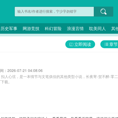
历史军事
网游竞技
科幻冒险
浪漫言情
耽美同人
其
立即阅读
章节
：2026-07-21 04:08:06
、扣人心弦，是一本情节与文笔俱佳的其他类型小说，长夜寄-贺不醉-零
T下载。