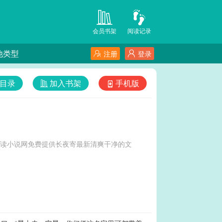
会员书架
阅读记录
他类型
注册
登录
目录
加入书架
手机版
二读小说网免费提供长夜寄最新清爽干净的文