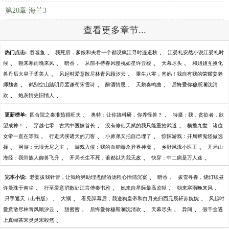
第20章 海兰3
查看更多章节...
、
、
热门点击:
吞噬鱼
我死后，爹娘和夫君一个都没疯江寻时连道秋
江晏礼安然小说江晏礼时
、
、
、
、
、
候
朝来寒雨晚来风
暗香
从前不待春风慢祝如星许云毅
天幕尽头
和姐姐互换化
、
、
兽丹后大皇子柔美人
风起时爱意散尽林青风顾汐云
重生八零，爸妈！我自有我的荣耀姜老
、
、
、
、
师魏杳
鹤别空山踏明月孟谦荀宋雪诗
醉酒情思
天鹅奏鸣曲
后悔爱你穆斯澜沈清
、
、
欢
炮灰情史旧情人
、
、
更新榜单:
四合院之秦淮茹很旺夫
奥特：让你搞科研，你养怪兽？
特摄：我，贪欲者，欲
、
、
、
望成神！
穿越七零：古武中医嫁首长
没有修仙天赋的我只能重拾武道
横推九世：诸位
、
、
、
女帝一直在等我
行走武侠诸天的刀客
小师弟又把自己埋了
惊悚游戏：开局帮鬼怪做选
、
、
、
、
择
网游：无垠无尽之主
游戏入侵：我的血能毒杀异界神魔
乡野风流小医王
开局山
、
、
、
海经：我带族人御兽飞升
开局长生不死，谁都以为我无敌
快穿：中二病是万人迷
、
、
完本小说:
老婆拔我针管，让我给男助理煮醒酒汤程心怡陆沉宴
暗香
拨雪寻春，烧灯续昼
、
、
、
、
许曼珠于南尘
行至爱意消散处江言傅秦书雅
她来自星际最高监狱
朝来寒雨晚来风
、
、
、
只手遮天（出书版）
大祸
看见弹幕后，我送狗皇帝和白月光归西元辰轩苏婉婉
风起时
、
、
、
、
、
爱意散尽林青风顾汐云
甜蜜蜜
后悔爱你穆斯澜沈清欢
天幕尽头
异间
假千金遇
、
上真绿茶宋灵灵宋毅然