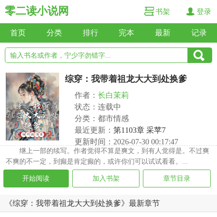
零二读小说网
书架
登录
首页
分类
排行
完本
最新
记录
综穿：我带着祖龙大大到处换爹
作者：
长白茉莉
状态：连载中
分类：都市情感
最近更新：
第1103章 采苹7
更新时间：2026-07-30 00:17:47
继上一部的续写。作者觉得不算是爽文，到有人觉得是。不过爽
不爽的不一定，到癫是肯定癫的，或许你们可以试试看看。...
开始阅读
加入书架
章节目录
《综穿：我带着祖龙大大到处换爹》最新章节