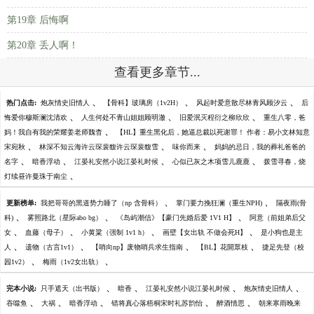
第19章 后悔啊
第20章 丢人啊！
查看更多章节...
、
、
、
热门点击:
炮灰情史旧情人
【骨科】玻璃房（1v2H）
风起时爱意散尽林青风顾汐云
后
、
、
、
悔爱你穆斯澜沈清欢
人生何处不青山姐姐顾明澈
旧爱泯灭程衍之柳欣欣
重生八零，爸
、
妈！我自有我的荣耀姜老师魏杳
【HL】重生黑化后，她逼总裁以死谢罪！ 作者：易小文林知意
、
、
、
宋宛秋
林深不知云海许云琛裴馥许云琛裴馥雪
味你而来
妈妈的忌日，我的葬礼爸爸的
、
、
、
、
名字
暗香浮动
江晏礼安然小说江晏礼时候
心似已灰之木项雪儿鹿鹿
拨雪寻春，烧
、
灯续昼许曼珠于南尘
、
、
更新榜单:
我把哥哥的黑道势力睡了（np 含骨科）
掌门要力挽狂澜（重生NPH)
隔夜雨(骨
、
、
、
科)
雾照路北（星际abo bg）
《岛屿潮信》【豪门先婚后爱 1V1 H】
阿意（前姐弟后父
、
、
、
、
女
血藤（母子）
小黄粱（强制 1v1 h）
画壁【女出轨 不做会死H】
是小狗也是主
、
、
、
、
人
遗物（古言1v1）
【哨向np】废物哨兵求生指南
【BL】花開眾枝
捷足先登（校
、
、
园1v2）
梅雨（1v2女出轨）
、
、
、
、
完本小说:
只手遮天（出书版）
暗香
江晏礼安然小说江晏礼时候
炮灰情史旧情人
、
、
、
、
、
吞噬鱼
大祸
暗香浮动
错将真心落梧桐宋时礼苏韵怡
醉酒情思
朝来寒雨晚来