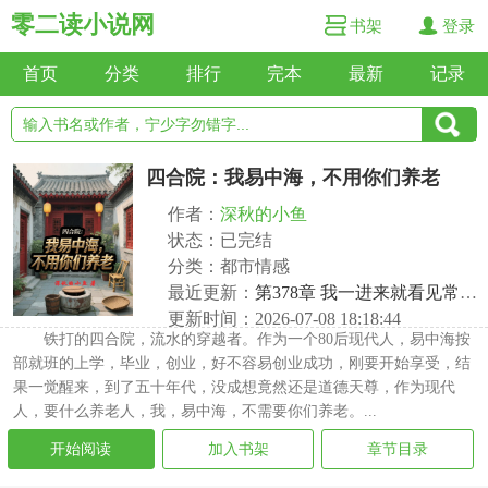
零二读小说网
书架
登录
首页
分类
排行
完本
最新
记录
四合院：我易中海，不用你们养老
作者：
深秋的小鱼
状态：已完结
分类：都市情感
最近更新：
第378章 我一进来就看见常威打来福
更新时间：2026-07-08 18:18:44
铁打的四合院，流水的穿越者。作为一个80后现代人，易中海按
部就班的上学，毕业，创业，好不容易创业成功，刚要开始享受，结
果一觉醒来，到了五十年代，没成想竟然还是道德天尊，作为现代
人，要什么养老人，我，易中海，不需要你们养老。...
开始阅读
加入书架
章节目录