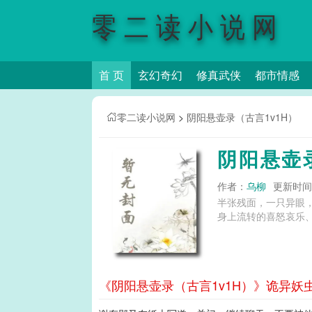
零二读小说网
首 页
玄幻奇幻
修真武侠
都市情感
零二读小说网
>
阴阳悬壶录（古言1v1H）
阴阳悬壶
作者：
乌柳
更新时间：2
半张残面，一只异眼
身上流转的喜怒哀乐、枯
《阴阳悬壶录（古言1v1H）》诡异妖