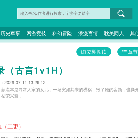
历史军事
网游竞技
科幻冒险
浪漫言情
耽美同人
其
立即阅读
章节
录（古言1v1H）
026-07-11 13:29:12
，颜谨本是寻常人家的女儿，一场突如其来的横祸，毁了她的容颜，也撕
荣兴衰，...
虫（二更）