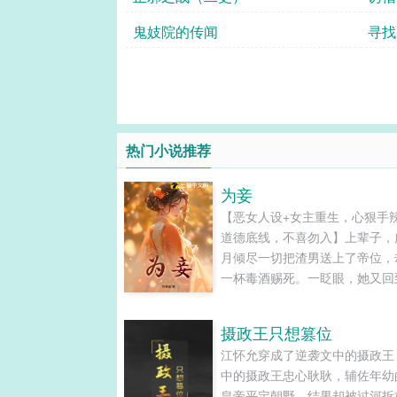
鬼妓院的传闻
寻找
热门小说推荐
为妾
【恶女人设+女主重生，心狠手
道德底线，不喜勿入】上辈子，
月倾尽一切把渣男送上了帝位，
一杯毒酒赐死。一眨眼，她又回
刚被渣男献宝给当朝太子的那天
宫的奢靡浮华尽在眼前。重活一
摄政王只想篡位
虞凉月终于想清楚，爱有什么好
江怀允穿成了逆袭文中的摄政王
争，她就要争那钱财权势，争一
中的摄政王忠心耿耿，辅佐年幼
来一人之下，万人之上的位置！
皇帝平定朝野，结果却被过河拆