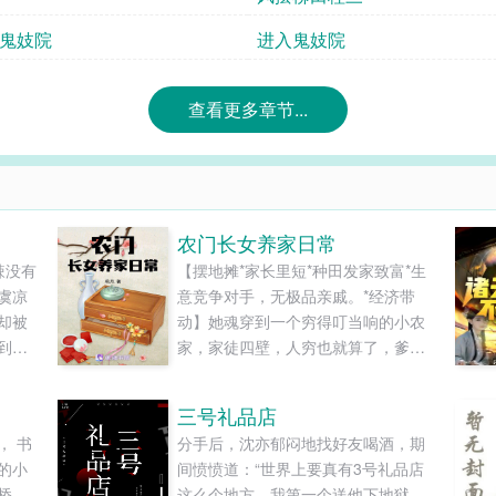
鬼妓院
进入鬼妓院
查看更多章节...
农门长女养家日常
辣没有
【摆地摊*家长里短*种田发家致富*生
虞凉
意竞争对手，无极品亲戚。*经济带
却被
动】她魂穿到一个穷得叮当响的小农
到了
家，家徒四壁，人穷也就算了，爹娘
。东
拼命的生那么多孩子干嘛？连口温饱
次，
都是问题。上方有年长的祖父和父
三号礼品店
，要
母，下方则有年幼的弟弟妹妹们吵嚷
， 书
分手后，沈亦郁闷地找好友喝酒，期
个未
着肚子饿。家中的顶梁柱，为了养家
的小
间愤愤道：“世界上要真有3号礼品店
她要
糊口，一次意外成了残疾人。而她的
桥，
这么个地方，我第一个送他下地狱，