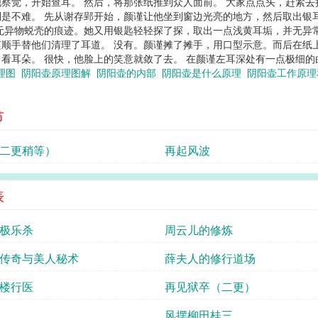
察觉，开始查耳。 然后，将那张纸推到众人面前。 大家点点头，赶紧去
是不难。 先从谢存郢开始，颜谨让他坐到窗边光亮的地方，然后取出银
无异物蜕壳的痕迹。她又用银匙轻轻探了探，取出一点浅黄耳垢，并无异
顺手替他们清理了耳道。 没有。颜谨摊了摊手，用口型示意。而后在纸
看耳朵。 很快，他脸上的笑意就敛了去。 在颜谨左耳深处有一点极细
理图
阴阳壶原理图解
阴阳壶的内部
阴阳壶是什么原理
阴阳壶工作原
节
二更稍等）
再起风波
表
极乐杀
周云儿的修炼
传奇与美人秘术
薛夫人的修行道场
楼行医
再见狱卒（二更）
风摆柳田桂三