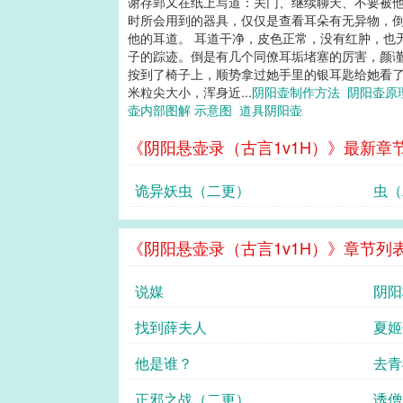
谢存郢又在纸上写道：关门、继续聊天、不要被他
时所会用到的器具，仅仅是查看耳朵有无异物，倒
他的耳道。 耳道干净，皮色正常，没有红肿，也
子的踪迹。倒是有几个同僚耳垢堵塞的厉害，颜谨
按到了椅子上，顺势拿过她手里的银耳匙给她看了
米粒尖大小，浑身近...
阴阳壶制作方法
阴阳壶原
壶内部图解 示意图
道具阴阳壶
《阴阳悬壶录（古言1v1H）》最新章
诡异妖虫（二更）
虫（
《阴阳悬壶录（古言1v1H）》章节列
说媒
阴阳
找到薛夫人
夏姬
他是谁？
去青
正邪之战（二更）
诱僧