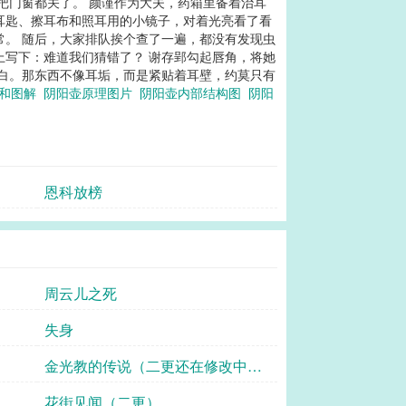
把门窗都关了。 颜谨作为大夫，药箱里备着治耳
耳匙、擦耳布和照耳用的小镜子，对着光亮看了看
常。 随后，大家排队挨个查了一遍，都没有发现虫
上写下：难道我们猜错了？ 谢存郢勾起唇角，将她
的白。那东西不像耳垢，而是紧贴着耳壁，约莫只有
理和图解
阴阳壶原理图片
阴阳壶内部结构图
阴阳
恩科放榜
周云儿之死
失身
金光教的传说（二更还在修改中，
稍等）
花街见闻（二更）