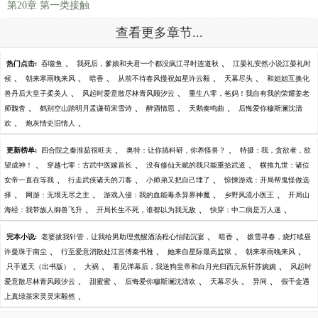
第20章 第一类接触
查看更多章节...
、
、
热门点击:
吞噬鱼
我死后，爹娘和夫君一个都没疯江寻时连道秋
江晏礼安然小说江晏礼时
、
、
、
、
、
候
朝来寒雨晚来风
暗香
从前不待春风慢祝如星许云毅
天幕尽头
和姐姐互换化
、
、
兽丹后大皇子柔美人
风起时爱意散尽林青风顾汐云
重生八零，爸妈！我自有我的荣耀姜老
、
、
、
、
师魏杳
鹤别空山踏明月孟谦荀宋雪诗
醉酒情思
天鹅奏鸣曲
后悔爱你穆斯澜沈清
、
、
欢
炮灰情史旧情人
、
、
更新榜单:
四合院之秦淮茹很旺夫
奥特：让你搞科研，你养怪兽？
特摄：我，贪欲者，欲
、
、
、
望成神！
穿越七零：古武中医嫁首长
没有修仙天赋的我只能重拾武道
横推九世：诸位
、
、
、
女帝一直在等我
行走武侠诸天的刀客
小师弟又把自己埋了
惊悚游戏：开局帮鬼怪做选
、
、
、
、
择
网游：无垠无尽之主
游戏入侵：我的血能毒杀异界神魔
乡野风流小医王
开局山
、
、
、
海经：我带族人御兽飞升
开局长生不死，谁都以为我无敌
快穿：中二病是万人迷
、
、
完本小说:
老婆拔我针管，让我给男助理煮醒酒汤程心怡陆沉宴
暗香
拨雪寻春，烧灯续昼
、
、
、
、
许曼珠于南尘
行至爱意消散处江言傅秦书雅
她来自星际最高监狱
朝来寒雨晚来风
、
、
、
只手遮天（出书版）
大祸
看见弹幕后，我送狗皇帝和白月光归西元辰轩苏婉婉
风起时
、
、
、
、
、
爱意散尽林青风顾汐云
甜蜜蜜
后悔爱你穆斯澜沈清欢
天幕尽头
异间
假千金遇
、
上真绿茶宋灵灵宋毅然