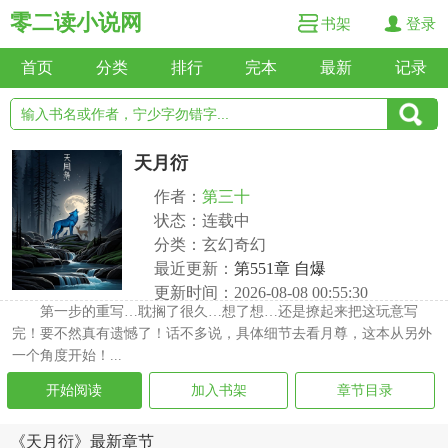
零二读小说网
书架
登录
首页
分类
排行
完本
最新
记录
天月衍
作者：
第三十
状态：连载中
分类：玄幻奇幻
最近更新：
第551章 自爆
更新时间：2026-08-08 00:55:30
第一步的重写…耽搁了很久…想了想…还是撩起来把这玩意写
完！要不然真有遗憾了！话不多说，具体细节去看月尊，这本从另外
一个角度开始！...
开始阅读
加入书架
章节目录
《天月衍》最新章节