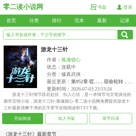
零二读小说网
书架
登录
首页
分类
排行
完本
最新
记录
游龙十三针
作者：
孤魂锁心
状态：连载中
分类：修真武侠
最近更新：
第952章 哎……宿命轮转，旧敌重逢！
更新时间：2026-07-03 23:53:24
游龙十三针情节跌宕起伏、扣人心弦，是一本情节与文笔俱佳的
都市言情小说，游龙十三针-孤魂锁心-零二读小说网免费提供游龙十
三针最新清爽干净的文字章节在线阅读和TXT下载。
开始阅读
加入书架
章节目录
《游龙十三针》最新章节