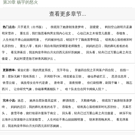
第20章 杨宇的怒火
查看更多章节...
、
、
、
热门点击:
只手遮天（出书版）
彻底毁了她唐朝淮唐梦绮
甜蜜蜜
鹤别空山踏明月孟谦
、
、
、
、
荀宋雪诗
重生后，我打脸恶毒狗男女我内心论文
心似已灰之木项雪儿鹿鹿
吞噬鱼
、
、
人生何处不青山姐姐顾明澈
代码被掉包后，销冠不干了魏南晨季明磊
错将真心落梧桐宋时
、
、
礼苏韵怡
重生八零，爸妈！我自有我的荣耀姜老师魏杳
妈妈的忌日，我的葬礼爸爸的名
、
、
字
看见弹幕后，我送狗皇帝和白月光归西元辰轩苏婉婉
回头看，轻舟已过万重山蒋之舟沈
、
、
傲凝
风起时爱意散尽林青风顾汐云
、
、
、
更新榜单:
紫金幻影：我的黑篮系统
无字寻仙
穿越四合院之开局落户四合院
掐指一
、
、
、
、
算：星际无嗣？我有系统！
开局联手OK，缔造紫金王朝
修仙界破烂王
恶灵信息库
、
、
、
、
、
铁雪云烟
疯批母女在年代逆袭
唐奇谭
港夜情靡
你们刷怪啊，刷我干嘛！
顾忘
、
、
、
西川
让你研究气象，你磁暴鹰酱舰队？
啥？队友住在阿卡姆疯人院？
、
、
、
、
完本小说:
迷恋
她来自星际最高监狱
醉酒情思
天鹅奏鸣曲
彻底毁了她唐朝淮唐梦
、
、
、
、
绮
妈妈的忌日，我的葬礼爸爸的名字
吞噬鱼
错将真心落梧桐宋时礼苏韵怡
天幕尽
、
、
、
头
拨雪寻春，烧灯续昼许曼珠于南尘
回头看，轻舟已过万重山蒋之舟沈傲凝
林深不知
、
、
、
云海许云琛裴馥许云琛裴馥雪
人生何处不青山姐姐顾明澈
朝来寒雨晚来风
看见弹幕
、
后，我送狗皇帝和白月光归西元辰轩苏婉婉