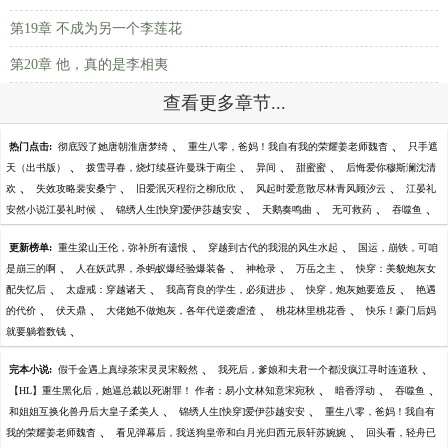
第19章 不成为另一个李莲花
第20章 他，真的是李相夷
查看更多章节...
、
、
热门点击:
彻底毁了她唐朝淮唐梦绮
重生八零，爸妈！我自有我的荣耀姜老师魏杳
只手遮
、
、
、
、
天（出书版）
拨雪寻春，烧灯续昼许曼珠于南尘
异间
甜蜜蜜
后悔爱你穆斯澜沈清
、
、
、
、
欢
失效攻略裴安桑宁
旧爱泯灭程衍之柳欣欣
风起时爱意散尽林青风顾汐云
江晏礼
、
、
、
、
、
安然小说江晏礼时候
锦绣人生[快穿]爱伊莎越安安
天鹅奏鸣曲
无可救药
吞噬鱼
、
、
更新榜单:
重生梁山王伦，弥补所有遗恨
穿越到古代的我混的风生水起
国运，崩铁，可咱
、
、
、
、
是崩三的啊
人在妖武界，杀蚂蚁爆经验爆装备
神枪录
万岳之主
快穿：美貌炮灰女
、
、
、
、
配失忆后
太虚戒：穿越诸天
我高育良的学生，必须进步
快穿，炮灰她要造反
艳遇
、
、
、
、
的代价
伏天鼎
大佬她不做炮灰，各年代逆袭虐渣
桃花林里桃花香
快乐！豪门后妈
、
就要躺着数钱
、
、
完本小说:
假千金遇上真绿茶宋灵灵宋毅然
我死后，爹娘和夫君一个都没疯江寻时连道秋
、
、
、
【HL】重生黑化后，她逼总裁以死谢罪！ 作者：易小文林知意宋宛秋
暗香浮动
吞噬鱼
、
、
和姐姐互换化兽丹后大皇子柔美人
锦绣人生[快穿]爱伊莎越安安
重生八零，爸妈！我自有
、
、
我的荣耀姜老师魏杳
看见弹幕后，我送狗皇帝和白月光归西元辰轩苏婉婉
回头看，轻舟已