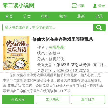
零二读小说网
书架
登录
首页
分类
排行
完本
最新
记录
修仙大佬在生存游戏里嘎嘎乱杀
作者：
黄塔晶晶
状态：连载中
分类：修真武侠
最近更新：
第182章 莱恩圣光镇（8）拜访兰德尔
更新时间：2026-08-04 21:37:16
修仙大佬在生存游戏里嘎嘎乱杀情节跌宕起伏、扣人心弦，是一
本情节与文笔俱佳的网游动漫小说，修仙大佬在生存游戏里嘎嘎乱
杀-黄塔晶晶-零二读小说网免费提供修仙大佬在生存游戏里嘎嘎乱杀
最新清爽干净的文字章节在线阅读和TXT下载。
开始阅读
加入书架
章节目录