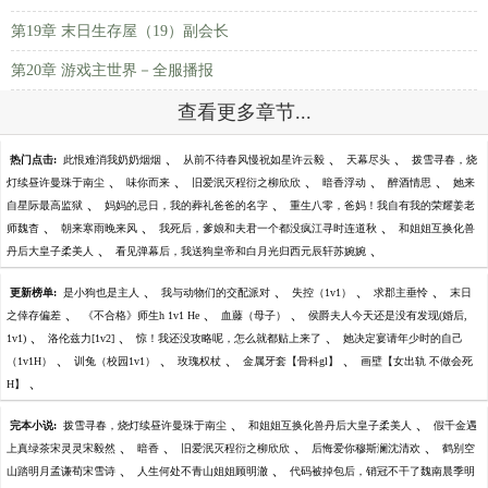
第19章 末日生存屋（19）副会长
第20章 游戏主世界－全服播报
查看更多章节...
、
、
、
热门点击:
此恨难消我奶奶烟烟
从前不待春风慢祝如星许云毅
天幕尽头
拨雪寻春，烧
、
、
、
、
、
灯续昼许曼珠于南尘
味你而来
旧爱泯灭程衍之柳欣欣
暗香浮动
醉酒情思
她来
、
、
自星际最高监狱
妈妈的忌日，我的葬礼爸爸的名字
重生八零，爸妈！我自有我的荣耀姜老
、
、
、
师魏杳
朝来寒雨晚来风
我死后，爹娘和夫君一个都没疯江寻时连道秋
和姐姐互换化兽
、
、
丹后大皇子柔美人
看见弹幕后，我送狗皇帝和白月光归西元辰轩苏婉婉
、
、
、
、
更新榜单:
是小狗也是主人
我与动物们的交配派对
失控（1v1）
求郡主垂怜
末日
、
、
、
之倖存偏差
《不合格》师生h 1v1 He
血藤（母子）
侯爵夫人今天还是没有发现(婚后,
、
、
、
1v1)
洛伦兹力[1v2]
惊！我还没攻略呢，怎么就都贴上来了
她决定宴请年少时的自己
、
、
、
、
（1v1H）
训兔（校园1v1）
玫瑰权杖
金属牙套【骨科gl】
画壁【女出轨 不做会死
、
H】
、
、
完本小说:
拨雪寻春，烧灯续昼许曼珠于南尘
和姐姐互换化兽丹后大皇子柔美人
假千金遇
、
、
、
、
上真绿茶宋灵灵宋毅然
暗香
旧爱泯灭程衍之柳欣欣
后悔爱你穆斯澜沈清欢
鹤别空
、
、
山踏明月孟谦荀宋雪诗
人生何处不青山姐姐顾明澈
代码被掉包后，销冠不干了魏南晨季明