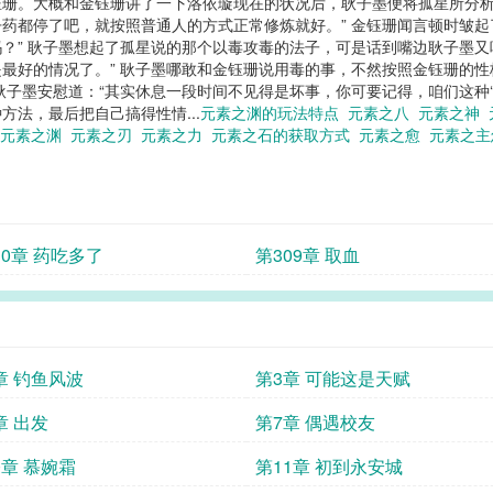
珊。大概和金钰珊讲了一下洛依璇现在的状况后，耿子墨便将孤星所分析
药都停了吧，就按照普通人的方式正常修炼就好。” 金钰珊闻言顿时皱起
？” 耿子墨想起了孤星说的那个以毒攻毒的法子，可是话到嘴边耿子墨又
最好的情况了。” 耿子墨哪敢和金钰珊说用毒的事，不然按照金钰珊的
子墨安慰道：“其实休息一段时间不见得是坏事，你可要记得，咱们这种‘精
法，最后把自己搞得性情...
元素之渊的玩法特点
元素之八
元素之神
元素之渊
元素之刃
元素之力
元素之石的获取方式
元素之愈
元素之
10章 药吃多了
第309章 取血
章 钓鱼风波
第3章 可能这是天赋
章 出发
第7章 偶遇校友
0章 慕婉霜
第11章 初到永安城