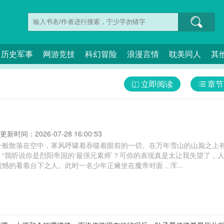
历史军事
网游竞技
科幻冒险
浪漫言情
耽美同人
其
立即阅读
章节
更新时间：2026-07-28 16:00:53
一般散落在空中，寒风呼啸着吞噬着眼前的一切。在万年雪山的山巅之上
“我听说你是烈阳帝国的‘最强元素师’？可你的表现真是太让我失望了，
憾的看着台下之人。此时一名少年正瘫坐在魔帝对面，浑...