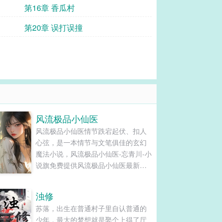
第16章 香瓜村
第20章 误打误撞
风流极品小仙医
风流极品小仙医情节跌宕起伏、扣人
心弦，是一本情节与文笔俱佳的玄幻
魔法小说，风流极品小仙医-忘青川-小
说旗免费提供风流极品小仙医最新清
爽干净的文字章节在线阅读和TXT下
载。...
浊修
苏落，出生在普通村子里自认普通的
少年，最大的梦想就是娶个上得了厅