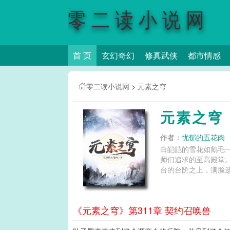
零二读小说网
首 页
玄幻奇幻
修真武侠
都市情感
零二读小说网
>
元素之穹
元素之穹
作者：
忧郁的五花肉
白皑皑的雪花如鹅毛
师们追求的至高殿堂。
台的台阶之上，满脸遗
《元素之穹》第311章 契约召唤兽