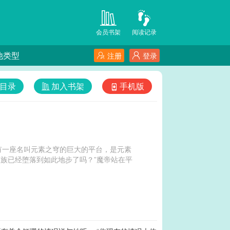
会员书架
阅读记录
他类型
注册
登录
目录
加入书架
手机版
有一座名叫元素之穹的巨大的平台，是元素
人族已经堕落到如此地步了吗？”魔帝站在平