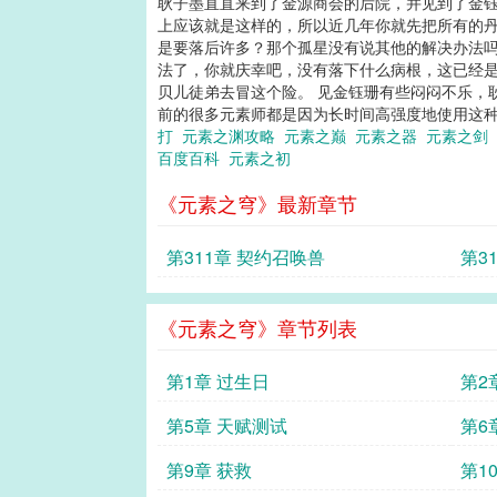
耿子墨直直来到了金源商会的后院，并见到了金钰
上应该就是这样的，所以近几年你就先把所有的丹
是要落后许多？那个孤星没有说其他的解决办法吗
法了，你就庆幸吧，没有落下什么病根，这已经是
贝儿徒弟去冒这个险。 见金钰珊有些闷闷不乐，耿
前的很多元素师都是因为长时间高强度地使用这种方
打
元素之渊攻略
元素之巅
元素之器
元素之剑
百度百科
元素之初
《元素之穹》最新章节
第311章 契约召唤兽
第3
《元素之穹》章节列表
第1章 过生日
第2
第5章 天赋测试
第6
第9章 获救
第1