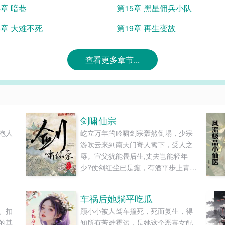
4章 暗巷
第15章 黑星佣兵小队
8章 大难不死
第19章 再生变故
查看更多章节...
剑啸仙宗
泡人
屹立万年的吟啸剑宗轰然倒塌，少宗
游吹云来到南天门寄人篱下，受人之
辱。宣父犹能畏后生,丈夫岂能轻年
少?仗剑红尘已是癫，有酒平步上青
天。游星戏斗弄日月，醉卧云头笑人
间。......
车祸后她躺平吃瓜
、扣
顾小小被人驾车撞死，死而复生，得
的其
知所有苦难霉运，是她这个恶毒女配