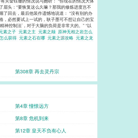
有关金钰珊的情况说与她听： “你现在的情况大体
了眉头：“要恢复这么久嘛？那我的修炼进度岂不
咽了回去，最后他装作遗憾地说道： “没有别的办
性格，必然要试上一试的，耿子墨可不想让自己的宝
神控制法’，对于大脑的负荷是非常大的。” “以
元素之子
元素之主
元素之颠
原神无相之岩怎么
主怎么获得
元素之石在哪
元素之源攻略
元素之龙
第308章 再去灵丹宗
第4章 憧憬远方
第8章 危机到来
第12章 皇天不负有心人