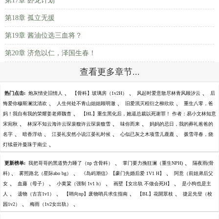
第17章 卧龙计划
第18章 孤立无援
第19章 酱油位选三血将？
第20章 济危以仁，泽国生春！
查看更多章节...
、
、
、
热门点击:
炮灰情史旧情人
【骨科】玻璃房（1v2H）
风起时爱意散尽林青风顾汐云
后
、
、
、
悔爱你穆斯澜沈清欢
人生何处不青山姐姐顾明澈
旧爱泯灭程衍之柳欣欣
重生八零，爸
、
妈！我自有我的荣耀姜老师魏杳
【HL】重生黑化后，她逼总裁以死谢罪！ 作者：易小文林知意
、
、
、
宋宛秋
林深不知云海许云琛裴馥许云琛裴馥雪
味你而来
妈妈的忌日，我的葬礼爸爸的
、
、
、
、
名字
暗香浮动
江晏礼安然小说江晏礼时候
心似已灰之木项雪儿鹿鹿
拨雪寻春，烧
、
灯续昼许曼珠于南尘
、
、
更新榜单:
我把哥哥的黑道势力睡了（np 含骨科）
掌门要力挽狂澜（重生NPH)
隔夜雨(骨
、
、
、
科)
雾照路北（星际abo bg）
《岛屿潮信》【豪门先婚后爱 1V1 H】
阿意（前姐弟后父
、
、
、
、
女
血藤（母子）
小黄粱（强制 1v1 h）
画壁【女出轨 不做会死H】
是小狗也是主
、
、
、
、
人
遗物（古言1v1）
【哨向np】废物哨兵求生指南
【BL】花開眾枝
捷足先登（校
、
、
园1v2）
梅雨（1v2女出轨）