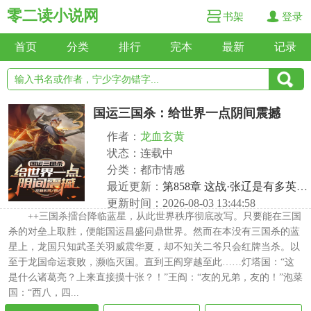
零二读小说网
书架
登录
首页
分类
排行
完本
最新
记录
国运三国杀：给世界一点阴间震撼
作者：
龙血玄黄
状态：连载中
分类：都市情感
最近更新：
第858章 这战·张辽是有多英姿？
更新时间：2026-08-03 13:44:58
++三国杀擂台降临蓝星，从此世界秩序彻底改写。只要能在三国
杀的对垒上取胜，便能国运昌盛问鼎世界。然而在本没有三国杀的蓝
星上，龙国只知武圣关羽威震华夏，却不知关二爷只会红牌当杀。以
至于龙国命运衰败，濒临灭国。直到王阎穿越至此……灯塔国：“这
是什么诸葛亮？上来直接摸十张？！”王阎：“友的兄弟，友的！”泡菜
国：“西八，四...