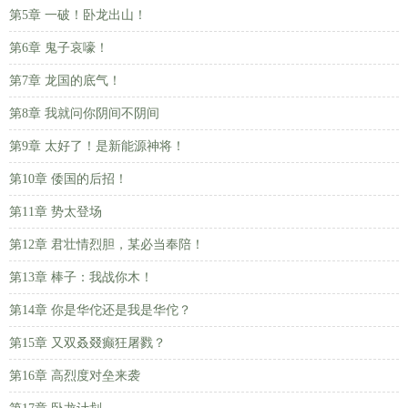
第5章 一破！卧龙出山！
第6章 鬼子哀嚎！
第7章 龙国的底气！
第8章 我就问你阴间不阴间
第9章 太好了！是新能源神将！
第10章 倭国的后招！
第11章 势太登场
第12章 君壮情烈胆，某必当奉陪！
第13章 棒子：我战你木！
第14章 你是华佗还是我是华佗？
第15章 又双叒叕癫狂屠戮？
第16章 高烈度对垒来袭