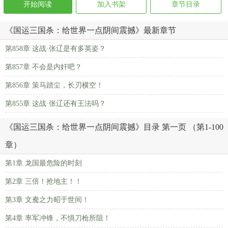
开始阅读
加入书架
章节目录
《国运三国杀：给世界一点阴间震撼》最新章节
第858章 这战·张辽是有多英姿？
第857章 不会是内奸吧？
第856章 策马踏尘，长刃横空！
第855章 这战·张辽还有王法吗？
《国运三国杀：给世界一点阴间震撼》目录 第一页 （第1-100
章）
第1章 龙国最危险的时刻
第2章 三倍！抢地主！！
第3章 文鸯之力昭于世间！
第4章 率军冲锋，不惧刀枪所阻！