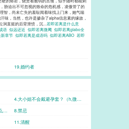
如坚硬的熔岩，烧烫着脆弱的宫颈，似乎随时都能刺
上，胁迫出不可忽视的致命的危机感，凌傲管了的
点理智，尚未亡失的羞耻闻着味找上门来，她气喘
汗味，当然，也许是掺杂了alpha信息素的缘故，
涧直挺的后背泄愤，沉...
若即若离是什么意
的成语
似远还近
似即若离微飔
似即若离glabo全
o最新章节
似即若离是成语吗
似即若离ABO
若即
19.婚约者
4.大小姐不会戴避孕套？（h,微窒
息）
么？”
8.禁忌
11.清醒