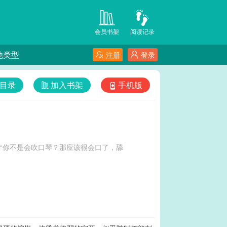
会员书架
阅读记录
他类型
注册
登录
目录
加入书架
手机版
“你不是会吹口琴？那应该很会口了，舔