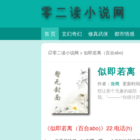
零二读小说网
首 页
玄幻奇幻
修真武侠
都市情感
零二读小说网
>
似即若离（百合abo)
似即若离（
作者：
微飔
更新时间：2
想让那个无趣的破防（
我。”———“你很讨厌.
《似即若离（百合abo)》22.电话(h)