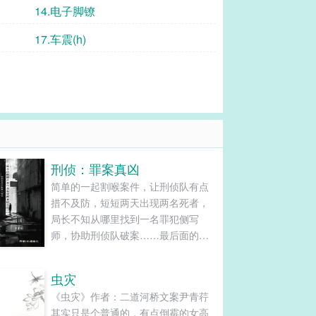
14.电子脚镣
17.车震(h)
刑侦：罪案真凶
简单的一起割喉案件，让刑侦队有点
措不及防，短短两天出现两名死者，
局长不知从哪里找到一名罪犯侧写
师，协助刑侦队破案……最后面的调
查中突然发现在这些案件背后有一个
隐藏的案件，每个按键都会出现一些
虫灾
无关案件照片，后面发现这些无关案
《虫灾》作者：二道河桥文案尹青荇
情的照片，和一起悬案有关……......
其实只是个普通的，有点倒霉的女高