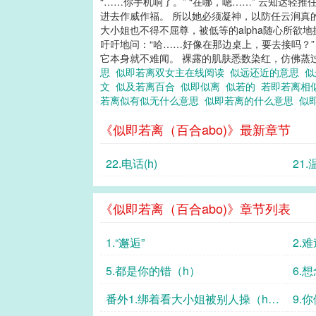
“……你手机响了。” “在哪，嗯……” 云知达
进去作威作福。 所以她必须凝神，以防任云涧真
大小姐也不得不屈尊，被低等的alpha随心所
吁吁地问：“哈……好像在那边桌上，要去接吗？”
它本身就不难闻。 裸露的肌肤悉数染红，仿佛蒸过
思
似即若离双女主在线阅读
似远还近的意思
似
文
似及若离百合
似即似离
似若的
若即若离相
若离似有似无什么意思
似即若离的什么意思
似
《似即若离（百合abo)》最新章节
22.电话(h)
《似即若离（百合abo)》章节列表
1.“邂逅”
2.
5.都是你的错（h）
6.
番外1.绑着看大小姐被别人操（h，
9.