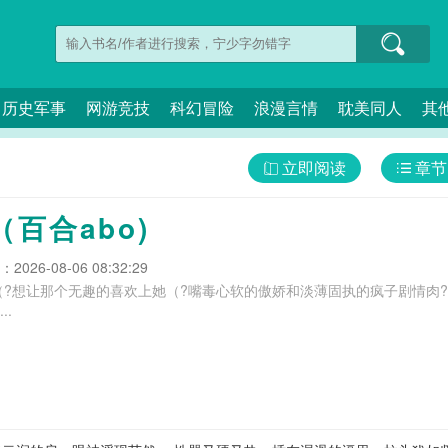
历史军事
网游竞技
科幻冒险
浪漫言情
耽美同人
其
立即阅读
章节
百合abo)
026-08-06 08:32:29
?想让那个无趣的喜欢上她（?嘴毒心软的傲娇和淡薄固执的疯子剧情肉?
..