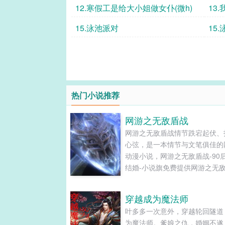
伪ntr，微
12.寒假工是给大小姐做女仆(微h)
13
15.泳池派对
15
热门小说推荐
网游之无敌盾战
网游之无敌盾战情节跌宕起伏、
心弦，是一本情节与文笔俱佳的
动漫小说，网游之无敌盾战-90
结婚-小说旗免费提供网游之无
最新清爽干净的文字章节在线阅
TXT下载。...
穿越成为魔法师
叶多多一次意外，穿越轮回隧道
为魔法师。爹娘之仇，婚姻不遂