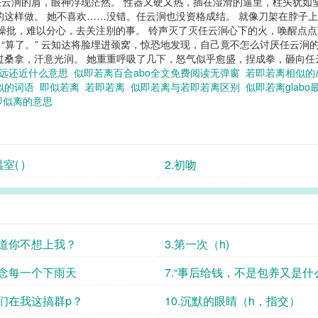
轻推任云涧的肩，眼神浮现茫然。 性器又硬又热，插在湿滑的逼里，柱头犹
的这样做。 她不喜欢……没错。任云涧也没资格成结。 就像刀架在脖子
欲地操批，难以分心，去关注别的事。 铃声灭了灭任云涧心下的火，唤醒点
 “算了。” 云知达将脸埋进颈窝，惊恐地发现，自己竟不怎么讨厌任云涧的
桑拿，汗意光润。 她重重呼吸了几下，怒气似乎愈盛，捏成拳，砸向任云
远还近什么意思
似即若离百合abo全文免费阅读无弹窗
若即若离相似
似的词语
即似若离
若即若离
似即若离与若即若离区别
似即若离glab
即似离的意思
21.温室( )
2.初吻
难道你不想上我？
3.第一次（h)
想念每一个下雨天
7.“事后给钱，不是包养又是什
“嫖娼
你们在我这搞群p？
10.沉默的眼睛（h，指交）