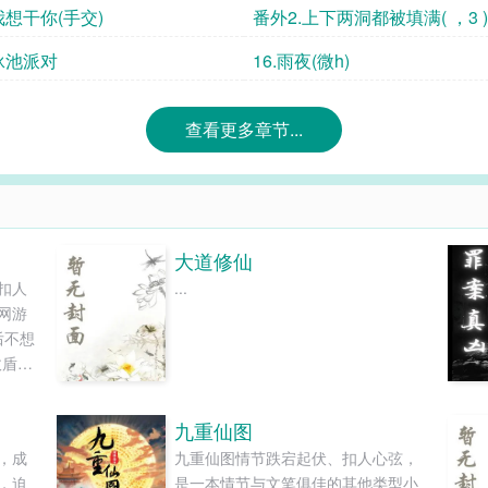
.我想干你(手交)
番外2.上下两洞都被填满( ，3 )
.泳池派对
16.雨夜(微h)
查看更多章节...
大道修仙
扣人
...
网游
后不想
敌盾战
读和
九重仙图
，成
九重仙图情节跌宕起伏、扣人心弦，
，迫
是一本情节与文笔俱佳的其他类型小