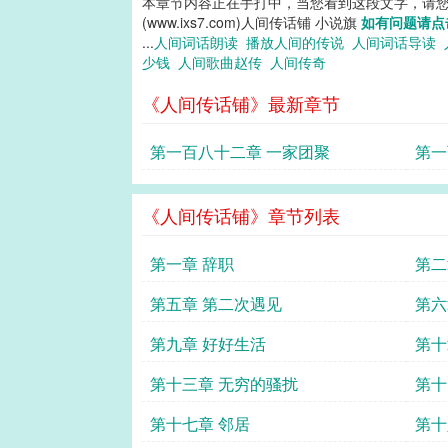
本章节内容正在手打中，当您看到这段文字，请
(www.ixs7.com)人间传话铺 小说旗
如有问题请点
...
人间词话朗读
播放人间的传说
人间词话导读
少钱
人间歌曲赵传
人间传奇
《人间传话铺》最新章节
第一百八十二章 一家团聚
第一
《人间传话铺》章节列表
第一章 辞职
第二
第五章 第二次遇见
第六
第九章 好好生活
第十
第十三章 无穷的骚扰
第十
第十七章 邻居
第十