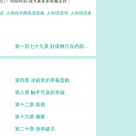
们！ 特殊时刻,请大家多多收藏支持：
姽话
人间传卡牌高清原画
人间话语书
人间词话多
第一百七十九章 好保姆只在内部流
通
第四章 冰箱里的草莓蛋糕
第八章 触手可及的幸福
第十二章 真相
第十六章 搬家
第二十章 侥幸破灭