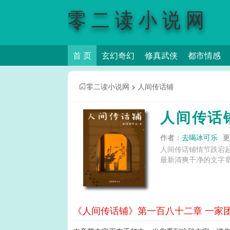
零二读小说网
首 页
玄幻奇幻
修真武侠
都市情感
零二读小说网
>
人间传话铺
人间传话
作者：
去喝冰可乐
更
人间传话铺情节跌宕
最新清爽干净的文字章
《人间传话铺》第一百八十二章 一家