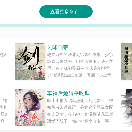
查看更多章节...
剑啸仙宗
泡人
屹立万年的吟啸剑宗轰然倒塌，少宗
游吹云来到南天门寄人篱下，受人之
辱。宣父犹能畏后生,丈夫岂能轻年
少?仗剑红尘已是癫，有酒平步上青
天。游星戏斗弄日月，醉卧云头笑人
间。......
车祸后她躺平吃瓜
、扣
顾小小被人驾车撞死，死而复生，得
的其
知所有苦难霉运，是她这个恶毒女配
-豆角
在走剧情，在书中，她没蹦哒几章就
传奇人
凄惨下线了。顾小小翻个白眼，等姐
阅读
姐拿到赔偿，卡里巨有钱，手机充满