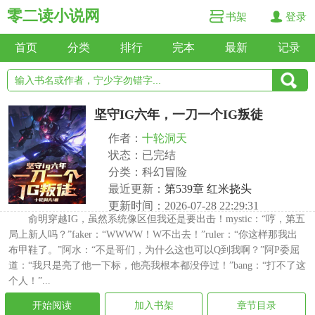
零二读小说网
书架
登录
首页
分类
排行
完本
最新
记录
坚守IG六年，一刀一个IG叛徒
作者：
十轮洞天
状态：已完结
分类：科幻冒险
最近更新：
第539章 红米挠头
更新时间：2026-07-28 22:29:31
俞明穿越IG，虽然系统像区但我还是要出击！mystic：“哼，第五
局上新人吗？”faker：“WWWW！W不出去！”ruler：“你这样那我出
布甲鞋了。”阿水：“不是哥们，为什么这也可以Q到我啊？”阿P委屈
道：“我只是亮了他一下标，他亮我根本都没停过！”bang：“打不了这
个人！”...
开始阅读
加入书架
章节目录