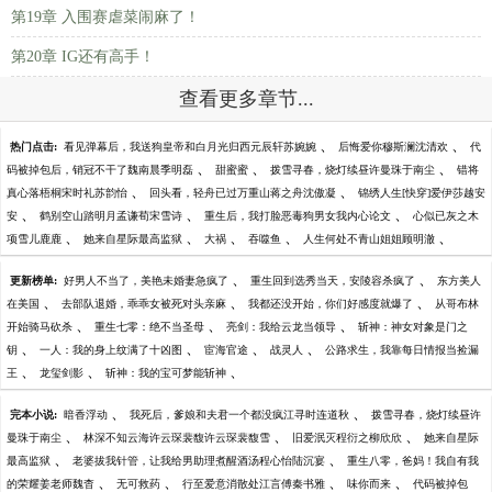
第19章 入围赛虐菜闹麻了！
第20章 IG还有高手！
查看更多章节...
、
、
热门点击:
看见弹幕后，我送狗皇帝和白月光归西元辰轩苏婉婉
后悔爱你穆斯澜沈清欢
代
、
、
、
码被掉包后，销冠不干了魏南晨季明磊
甜蜜蜜
拨雪寻春，烧灯续昼许曼珠于南尘
错将
、
、
真心落梧桐宋时礼苏韵怡
回头看，轻舟已过万重山蒋之舟沈傲凝
锦绣人生[快穿]爱伊莎越安
、
、
、
安
鹤别空山踏明月孟谦荀宋雪诗
重生后，我打脸恶毒狗男女我内心论文
心似已灰之木
、
、
、
、
、
项雪儿鹿鹿
她来自星际最高监狱
大祸
吞噬鱼
人生何处不青山姐姐顾明澈
、
、
更新榜单:
好男人不当了，美艳未婚妻急疯了
重生回到选秀当天，安陵容杀疯了
东方美人
、
、
、
在美国
去部队退婚，乖乖女被死对头亲麻
我都还没开始，你们好感度就爆了
从哥布林
、
、
、
开始骑马砍杀
重生七零：绝不当圣母
亮剑：我给云龙当领导
斩神：神女对象是门之
、
、
、
、
钥
一人：我的身上纹满了十凶图
宦海官途
战灵人
公路求生，我靠每日情报当捡漏
、
、
、
王
龙玺剑影
斩神：我的宝可梦能斩神
、
、
完本小说:
暗香浮动
我死后，爹娘和夫君一个都没疯江寻时连道秋
拨雪寻春，烧灯续昼许
、
、
、
曼珠于南尘
林深不知云海许云琛裴馥许云琛裴馥雪
旧爱泯灭程衍之柳欣欣
她来自星际
、
、
最高监狱
老婆拔我针管，让我给男助理煮醒酒汤程心怡陆沉宴
重生八零，爸妈！我自有我
、
、
、
、
的荣耀姜老师魏杳
无可救药
行至爱意消散处江言傅秦书雅
味你而来
代码被掉包