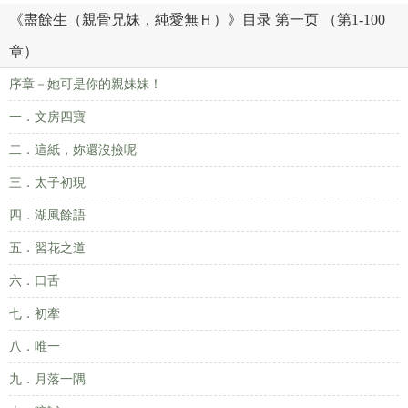
《盡餘生（親骨兄妹，純愛無Ｈ）》目录 第一页 （第1-100
章）
序章－她可是你的親妹妹！
一．文房四寶
二．這紙，妳還沒撿呢
三．太子初現
四．湖風餘語
五．習花之道
六．口舌
七．初牽
八．唯一
九．月落一隅