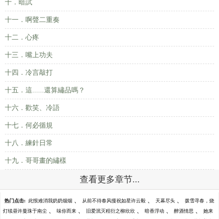
十．暗試
十一．啊聲二重奏
十二．心疼
十三．嘴上功夫
十四．冷言敲打
十五．這......還算繡品嗎？
十六．歡笑、冷語
十七．何必循規
十八．練針日常
十九．哥哥畫的繡樣
查看更多章节...
、
、
、
热门点击:
此恨难消我奶奶烟烟
从前不待春风慢祝如星许云毅
天幕尽头
拨雪寻春，烧
、
、
、
、
、
灯续昼许曼珠于南尘
味你而来
旧爱泯灭程衍之柳欣欣
暗香浮动
醉酒情思
她来