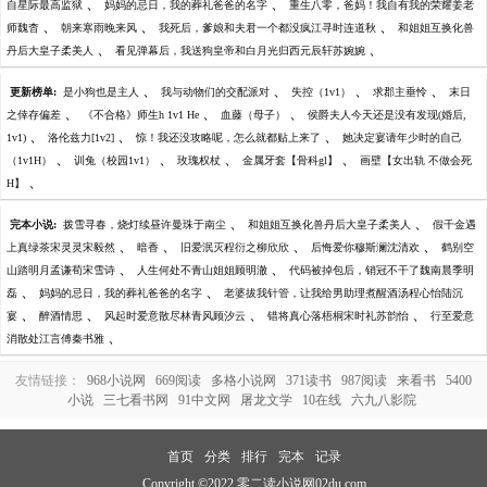
、
、
自星际最高监狱
妈妈的忌日，我的葬礼爸爸的名字
重生八零，爸妈！我自有我的荣耀姜老
、
、
、
师魏杳
朝来寒雨晚来风
我死后，爹娘和夫君一个都没疯江寻时连道秋
和姐姐互换化兽
、
、
丹后大皇子柔美人
看见弹幕后，我送狗皇帝和白月光归西元辰轩苏婉婉
、
、
、
、
更新榜单:
是小狗也是主人
我与动物们的交配派对
失控（1v1）
求郡主垂怜
末日
、
、
、
之倖存偏差
《不合格》师生h 1v1 He
血藤（母子）
侯爵夫人今天还是没有发现(婚后,
、
、
、
1v1)
洛伦兹力[1v2]
惊！我还没攻略呢，怎么就都贴上来了
她决定宴请年少时的自己
、
、
、
、
（1v1H）
训兔（校园1v1）
玫瑰权杖
金属牙套【骨科gl】
画壁【女出轨 不做会死
、
H】
、
、
完本小说:
拨雪寻春，烧灯续昼许曼珠于南尘
和姐姐互换化兽丹后大皇子柔美人
假千金遇
、
、
、
、
上真绿茶宋灵灵宋毅然
暗香
旧爱泯灭程衍之柳欣欣
后悔爱你穆斯澜沈清欢
鹤别空
、
、
山踏明月孟谦荀宋雪诗
人生何处不青山姐姐顾明澈
代码被掉包后，销冠不干了魏南晨季明
、
、
磊
妈妈的忌日，我的葬礼爸爸的名字
老婆拔我针管，让我给男助理煮醒酒汤程心怡陆沉
、
、
、
、
宴
醉酒情思
风起时爱意散尽林青风顾汐云
错将真心落梧桐宋时礼苏韵怡
行至爱意
、
消散处江言傅秦书雅
友情链接：
968小说网
669阅读
多格小说网
371读书
987阅读
来看书
5400
小说
三七看书网
91中文网
屠龙文学
10在线
六九八影院
首页
分类
排行
完本
记录
Copyright ©2022 零二读小说网02du.com