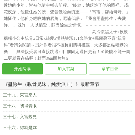
近她的少年，皆被他暗中斬去前程。?終於，她落進了他的懷裡。?梨
花夜深，他攬住她的腰，聲音低啞而慎重——「甯甯，嫁給哥哥。」
她怔住，他俯身輕咬她的唇角，呢喃低語：「我會用盡餘生，去愛
妳。 」既許一人以偏愛，願盡餘生之慷慨。－－－－－－－－－－－
－－－－－－－－－－－－－－－－－－－－－高冷腹黑太子x軟軟
糯糯小公主親骨x日常x純愛x慢熱雙潔1v1套路文+瑪麗蘇不喜“親骨
科”者請勿閱讀～另外作者很不擅長劇情與權謀，大多都是黏糊糊的
糖……無法接受者可直接跳過xd目前固定週日更新！至於能不能一周
二更就看存稿喔！封面為ai圖片無h
开始阅读
加入书架
章节目录
《盡餘生（親骨兄妹，純愛無Ｈ）》最新章节
三十九．東宮來人
三十八．初得青眼
三十七．入宮覲見
三十六．妳就是妳