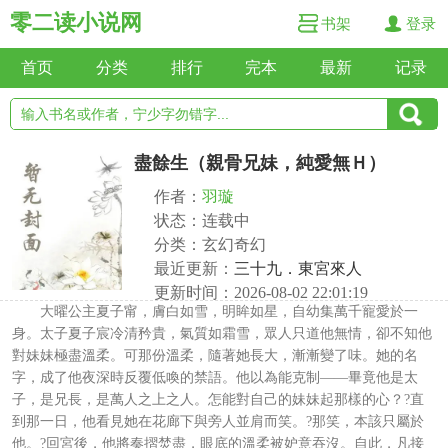
零二读小说网
书架
登录
首页
分类
排行
完本
最新
记录
盡餘生（親骨兄妹，純愛無Ｈ）
作者：
羽璇
状态：连载中
分类：玄幻奇幻
最近更新：
三十九．東宮來人
更新时间：2026-08-02 22:01:19
大曜公主夏子甯，膚白如雪，明眸如星，自幼集萬千寵愛於一
身。太子夏子宸冷清矜貴，氣質如霜雪，眾人只道他無情，卻不知他
對妹妹極盡溫柔。可那份溫柔，隨著她長大，漸漸變了味。她的名
字，成了他夜深時反覆低喚的禁語。他以為能克制——畢竟他是太
子，是兄長，是萬人之上之人。怎能對自己的妹妹起那樣的心？?直
到那一日，他看見她在花廊下與旁人並肩而笑。?那笑，本該只屬於
他。?回宮後，他將奏摺焚盡，眼底的溫柔被妒意吞沒。自此，凡接