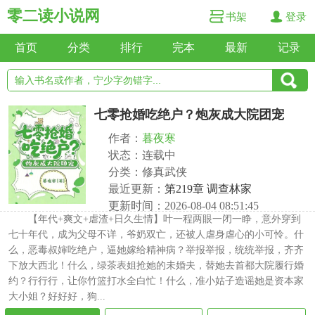
零二读小说网
书架
登录
首页
分类
排行
完本
最新
记录
七零抢婚吃绝户？炮灰成大院团宠
作者：
暮夜寒
状态：连载中
分类：修真武侠
最近更新：
第219章 调查林家
更新时间：2026-08-04 08:51:45
【年代+爽文+虐渣+日久生情】叶一程两眼一闭一睁，意外穿到
七十年代，成为父母不详，爷奶双亡，还被人虐身虐心的小可怜。什
么，恶毒叔婶吃绝户，逼她嫁给精神病？举报举报，统统举报，齐齐
下放大西北！什么，绿茶表姐抢她的未婚夫，替她去首都大院履行婚
约？行行行，让你竹篮打水全白忙！什么，准小姑子造谣她是资本家
大小姐？好好好，狗...