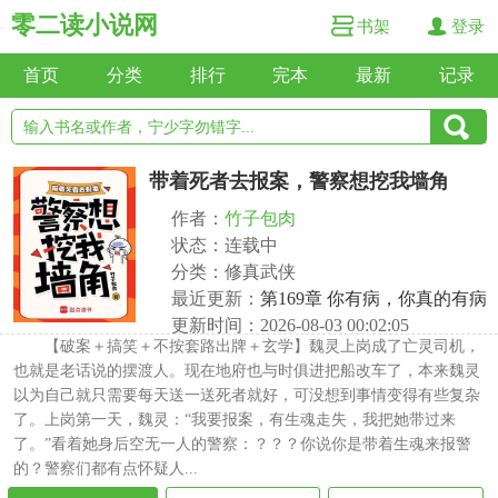
零二读小说网
书架
登录
首页
分类
排行
完本
最新
记录
带着死者去报案，警察想挖我墙角
作者：
竹子包肉
状态：连载中
分类：修真武侠
最近更新：
第169章 你有病，你真的有病
更新时间：2026-08-03 00:02:05
【破案＋搞笑＋不按套路出牌＋玄学】魏灵上岗成了亡灵司机，
也就是老话说的摆渡人。现在地府也与时俱进把船改车了，本来魏灵
以为自己就只需要每天送一送死者就好，可没想到事情变得有些复杂
了。上岗第一天，魏灵：“我要报案，有生魂走失，我把她带过来
了。”看着她身后空无一人的警察：？？？你说你是带着生魂来报警
的？警察们都有点怀疑人...