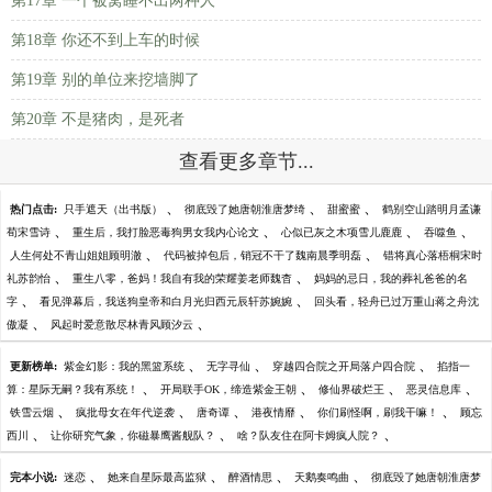
第17章 一个被窝睡不出两种人
第18章 你还不到上车的时候
第19章 别的单位来挖墙脚了
第20章 不是猪肉，是死者
查看更多章节...
、
、
、
热门点击:
只手遮天（出书版）
彻底毁了她唐朝淮唐梦绮
甜蜜蜜
鹤别空山踏明月孟谦
、
、
、
、
荀宋雪诗
重生后，我打脸恶毒狗男女我内心论文
心似已灰之木项雪儿鹿鹿
吞噬鱼
、
、
人生何处不青山姐姐顾明澈
代码被掉包后，销冠不干了魏南晨季明磊
错将真心落梧桐宋时
、
、
礼苏韵怡
重生八零，爸妈！我自有我的荣耀姜老师魏杳
妈妈的忌日，我的葬礼爸爸的名
、
、
字
看见弹幕后，我送狗皇帝和白月光归西元辰轩苏婉婉
回头看，轻舟已过万重山蒋之舟沈
、
、
傲凝
风起时爱意散尽林青风顾汐云
、
、
、
更新榜单:
紫金幻影：我的黑篮系统
无字寻仙
穿越四合院之开局落户四合院
掐指一
、
、
、
、
算：星际无嗣？我有系统！
开局联手OK，缔造紫金王朝
修仙界破烂王
恶灵信息库
、
、
、
、
、
铁雪云烟
疯批母女在年代逆袭
唐奇谭
港夜情靡
你们刷怪啊，刷我干嘛！
顾忘
、
、
、
西川
让你研究气象，你磁暴鹰酱舰队？
啥？队友住在阿卡姆疯人院？
、
、
、
、
完本小说:
迷恋
她来自星际最高监狱
醉酒情思
天鹅奏鸣曲
彻底毁了她唐朝淮唐梦