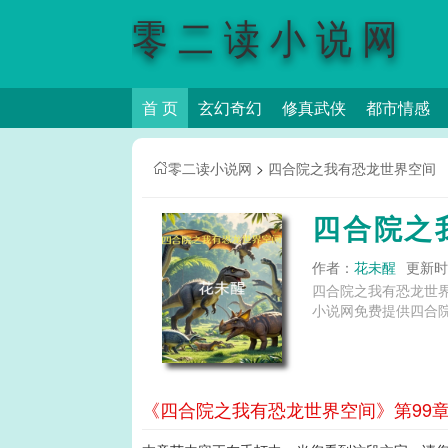
零二读小说网
首 页
玄幻奇幻
修真武侠
都市情感
零二读小说网
>
四合院之我有恐龙世界空间
四合院之
作者：
花未醒
更新时间
四合院之我有恐龙世
小说网免费提供四合
《四合院之我有恐龙世界空间》第99章