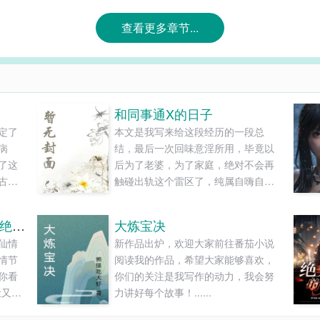
查看更多章节...
和同事通X的日子
定了
本文是我写来给这段经历的一段总
病
结，最后一次回味意淫所用，毕竟以
了这
后为了老婆，为了家庭，绝对不会再
古代
触碰出轨这个雷区了，纯属自嗨自爽
不再
自我警示，狼友们看的下就看，看不
下也不强求。...
让你看守皇陵，没让你成绝世剑仙
大炼宝决
仙情
新作品出炉，欢迎大家前往番茄小说
情节
阅读我的作品，希望大家能够喜欢，
你看
你们的关注是我写作的动力，我会努
尘又仆
力讲好每个故事！......
陵，没