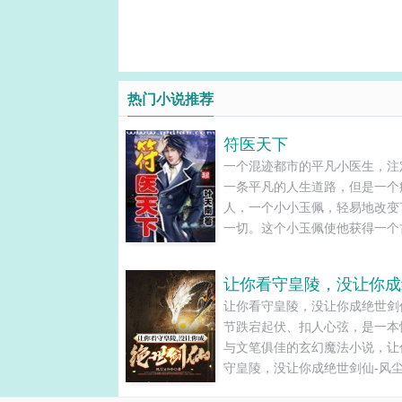
热门小说推荐
符医天下
一个混迹都市的平凡小医生，注
一条平凡的人生道路，但是一个
人，一个小小玉佩，轻易地改变
一切。这个小玉佩使他获得一个
术士的记忆和能力，从此，他便
平凡.........
让你看守皇陵，没让你成绝世剑
节跌宕起伏、扣人心弦，是一本
与文笔俱佳的玄幻魔法小说，让
守皇陵，没让你成绝世剑仙-风
仆-小说旗免费提供让你看守皇