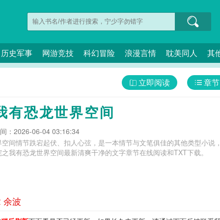
历史军事
网游竞技
科幻冒险
浪漫言情
耽美同人
其
立即阅读
章节
我有恐龙世界空间
：2026-06-04 03:16:34
界空间情节跌宕起伏、扣人心弦，是一本情节与文笔俱佳的其他类型小说，
院之我有恐龙世界空间最新清爽干净的文字章节在线阅读和TXT下载。
 余波