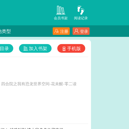
会员书架
阅读记录
他类型
注册
登录
目录
加入书架
手机版
四合院之我有恐龙世界空间-花未醒-零二读