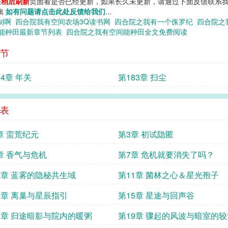
您
稍后刷新
页面看是否已经更新，如果长久未更新，请通过下面反馈联系我
说旗
如有问题请点击此处反馈给我们
...
木制啊
四合院我有空间农场3Q读书网
四合院之我有一个侏罗纪
四合院之
能种田最新章节列表
四合院之我有空间能种田全文免费阅读
节
84章 年关
第183章 扫尘
表
章 蛮荒纪元
第3章 初试隐匿
章 香气与危机
第7章 危机就要消失了吗？
0章 蓝雾的隐秘共生域
第11章 菌林之心＆星光孢子
4章 离巢与星辰指引
第15章 星途与回声谷
8章 归途暗影与院内的暖粥
第19章 骤起的风波与暗室的较