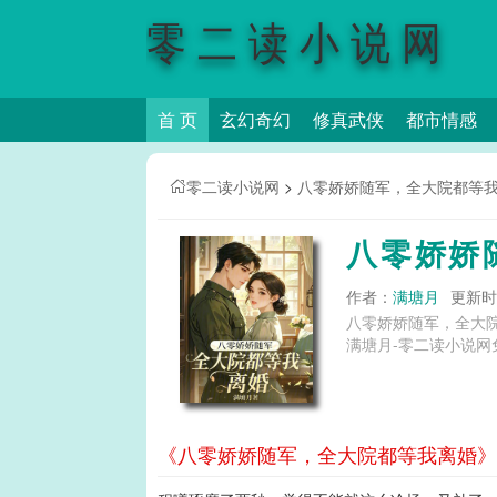
零二读小说网
首 页
玄幻奇幻
修真武侠
都市情感
零二读小说网
>
八零娇娇随军，全大院都等
八零娇娇
作者：
满塘月
更新时间
八零娇娇随军，全大
满塘月-零二读小说网
《八零娇娇随军，全大院都等我离婚》第