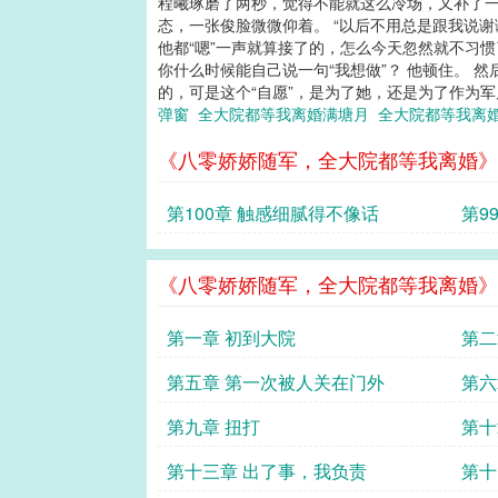
程曦琢磨了两秒，觉得不能就这么冷场，又补了一
态，一张俊脸微微仰着。 “以后不用总是跟我说谢谢
他都“嗯”一声就算接了的，怎么今天忽然就不习惯
你什么时候能自己说一句“我想做”？ 他顿住。 
的，可是这个“自愿”，是为了她，还是为了作为军
弹窗
全大院都等我离婚满塘月
全大院都等我离
《八零娇娇随军，全大院都等我离婚》
第100章 触感细腻得不像话
第9
《八零娇娇随军，全大院都等我离婚》
第一章 初到大院
第二
第五章 第一次被人关在门外
第六
第九章 扭打
第十
第十三章 出了事，我负责
第十