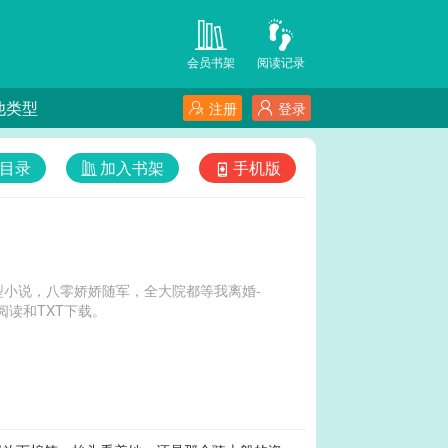
会员书架
阅读记录
他类型
注册
登录
目录
加入书架
手机版
小说，八零娇娇随军，全大院都等我离婚-
读和TXT下载。