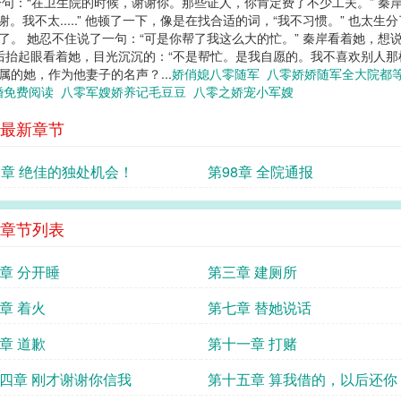
句：“在卫生院的时候，谢谢你。那些证人，你肯定费了不少工夫。” 秦
。我不太.....” 他顿了一下，像是在找合适的词，“我不习惯。” 也太
了。 她忍不住说了一句：“可是你帮了我这么大的忙。” 秦岸看着她，想说
然后抬起眼看着她，目光沉沉的：“不是帮忙。是我自愿的。我不喜欢别人那
属的她，作为他妻子的名声？...
娇俏媳八零随军
八零娇娇随军全大院都
婚免费阅读
八零军嫂娇养记毛豆豆
八零之娇宠小军嫂
最新章节
9章 绝佳的独处机会！
第98章 全院通报
章节列表
章 分开睡
第三章 建厕所
章 着火
第七章 替她说话
章 道歉
第十一章 打赌
四章 刚才谢谢你信我
第十五章 算我借的，以后还你