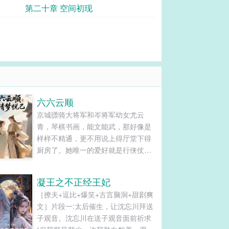
第二十章 空间初现
六六云顺
京城骠骑大将军和岑将军幼女尤云
青，琴棋书画，能文能武，那好像是
样样不精通，更不用说上得厅堂下得
厨房了。她唯一的爱好就是行侠仗
义，什么事都爱管。尤青云又名尤六
娘，顾名思义，家族里的老六。与淮
凝王之不正经王妃
安王世子宋璟泽有着一纸婚约，殊不
［撩夫+逗比+爆笑+古言脑洞+甜剧爽
知，宋璟泽早就已经对她蓄谋已久，
文］片段一:太后催生，让沈忘川拜送
民间传闻她曾经与五皇子沈煜珩纠缠
子观音。沈忘川在送子观音面前祈求
不清过…......