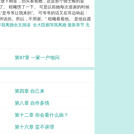
岸放下棉签，抬头看着她，还是那个骑士般的姿
生分了。 程曦愣了一下。 可是以前她每次道谢的时候
“是爷爷让我来的”。 可爷爷的话又在耳边响起：
样说你。所以，不用谢。” 程曦看着他。 是他自愿
等我离婚全文阅读
全大院都等我离婚 最新章节 无
第97章 一家一户地问
第四章 自己来
第八章 自作多情
第十二章 你会看什么病？
第十六章 蛮不讲理