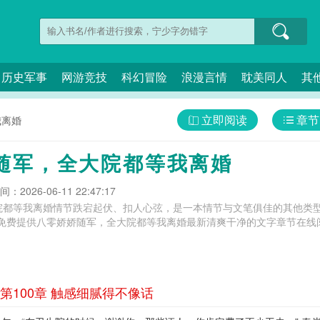
历史军事
网游竞技
科幻冒险
浪漫言情
耽美同人
其
立即阅读
章节
我离婚
随军，全大院都等我离婚
：2026-06-11 22:47:17
院都等我离婚情节跌宕起伏、扣人心弦，是一本情节与文笔俱佳的其他类型
免费提供八零娇娇随军，全大院都等我离婚最新清爽干净的文字章节在线阅
100章 触感细腻得不像话