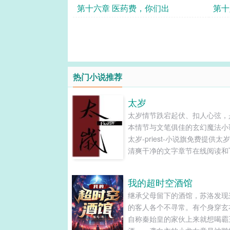
第十六章 医药费，你们出
第十
热门小说推荐
太岁
太岁情节跌宕起伏、扣人心弦，
本情节与文笔俱佳的玄幻魔法小
太岁-priest-小说旗免费提供太
清爽干净的文字章节在线阅读和T
下载。...
我的超时空酒馆
继承父母留下的酒馆，苏洛发现
的客人各个不寻常。有个身穿玄
自称秦始皇的家伙上来就想喝霸