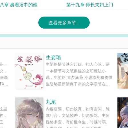
八章 裹着浴巾的他
第十九章 师长夫妇上门
查看更多章节...
生娑珞
是一
生娑珞情节跌宕起伏、扣人心弦，是
说，
一本情节与文笔俱佳的玄幻魔法小
岁最新
说，生娑珞-青梦涵薇-小说旗免费提供
XT
生娑珞最新清爽干净的文字章节在线
阅读和TXT下载。...
九尾
这里
内容瞎编，切勿较真，如有雷同，纯
衣，
属巧合，文笔较差，切勿狠骂。主角
王
性格多变，有前世今生，时强时弱。