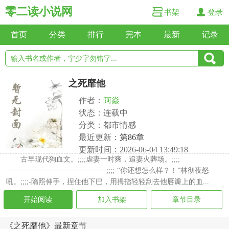
零二读小说网
书架
登录
首页
分类
排行
完本
最新
记录
之死靡他
作者：
阿焱
状态：连载中
分类：都市情感
最近更新：
第86章
更新时间：2026-06-04 13:49:18
古早现代狗血文。;;;;虐妻一时爽，追妻火葬场。;;;;
——————————————;;;;-“你还想怎么样？！”林彻夜怒
吼。;;;;-隋照伸手，捏住他下巴，用拇指轻轻刮去他唇瓣上的血...
开始阅读
加入书架
章节目录
《之死靡他》最新章节