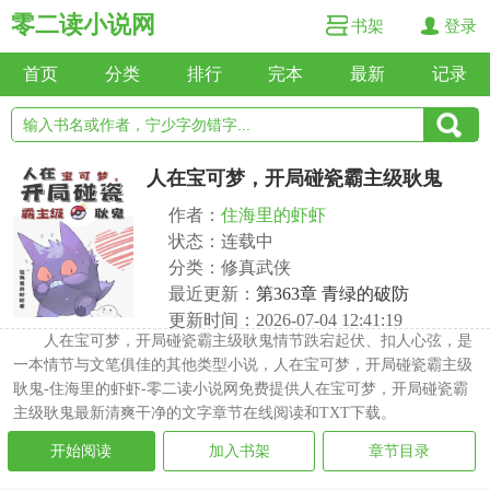
零二读小说网
书架
登录
首页
分类
排行
完本
最新
记录
人在宝可梦，开局碰瓷霸主级耿鬼
作者：
住海里的虾虾
状态：连载中
分类：修真武侠
最近更新：
第363章 青绿的破防
更新时间：2026-07-04 12:41:19
人在宝可梦，开局碰瓷霸主级耿鬼情节跌宕起伏、扣人心弦，是
一本情节与文笔俱佳的其他类型小说，人在宝可梦，开局碰瓷霸主级
耿鬼-住海里的虾虾-零二读小说网免费提供人在宝可梦，开局碰瓷霸
主级耿鬼最新清爽干净的文字章节在线阅读和TXT下载。
开始阅读
加入书架
章节目录