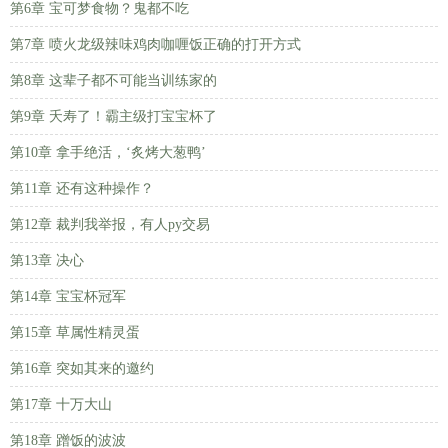
第6章 宝可梦食物？鬼都不吃
第7章 喷火龙级辣味鸡肉咖喱饭正确的打开方式
第8章 这辈子都不可能当训练家的
第9章 夭寿了！霸主级打宝宝杯了
第10章 拿手绝活，‘炙烤大葱鸭’
第11章 还有这种操作？
第12章 裁判我举报，有人py交易
第13章 决心
第14章 宝宝杯冠军
第15章 草属性精灵蛋
第16章 突如其来的邀约
第17章 十万大山
第18章 蹭饭的波波