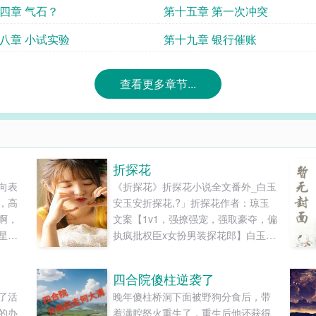
四章 气石？
第十五章 第一次冲突
八章 小试实验
第十九章 银行催账
查看更多章节...
折探花
向表
《折探花》折探花小说全文番外_白玉
，高
安玉安折探花,?」折探花作者：琼玉
啊，
文案【1v1，强撩强宠，强取豪夺，偏
星野
执疯批权臣x女扮男装探花郎】白玉安
那个
出生时，老父亲已经年过半百了，上
？充
头三个姐姐，而她是父亲最后的希
四合院傻柱逆袭了
服部
望。为了能让父亲没有遗憾，母亲将
了活
晚年傻柱桥洞下面被野狗分食后，带
说
她从小当作了男子，成了家里的独苗
的办
着满腔怒火重生了，重生后他还获得