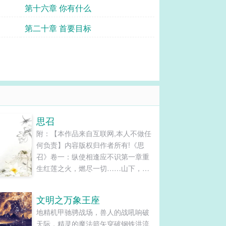
第十六章 你有什么
第二十章 首要目标
思召
附：【本作品来自互联网,本人不做任
何负责】内容版权归作者所有!《思
召》卷一：纵使相逢应不识第一章重
生红莲之火，燃尽一切……山下，出
生之地，充满回忆之处，转眼间葬送
在一片火海中。阵阵呼喊，痛哭，惨
文明之万象王座
叫，声声刺耳。心，如同被一刀一刀
地精机甲驰骋战场，兽人的战吼响破
凌迟，刃不见血，却痛彻心扉。她，
天际，精灵的魔法箭矢穿破钢铁洪流