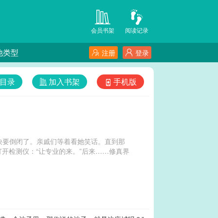
会员书架
阅读记录
他类型
注册
登录
目录
加入书架
手机版
站快要倒闭了。亲戚们等着看她笑话。直到那
开检测仪：“让专业的来。”后来……修真界