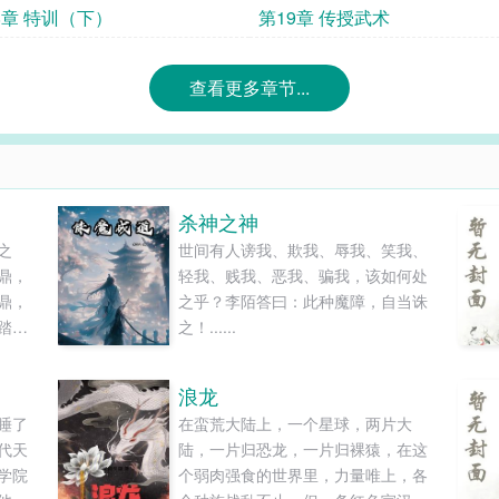
8章 特训（下）
第19章 传授武术
查看更多章节...
杀神之神
之
世间有人谤我、欺我、辱我、笑我、
鼎，
轻我、贱我、恶我、骗我，该如何处
鼎，
之乎？李陌答曰：此种魔障，自当诛
踏天
之！......
铁马
方面
浪龙
睡了
在蛮荒大陆上，一个星球，两片大
代天
陆，一片归恐龙，一片归裸猿，在这
学院
个弱肉强食的世界里，力量唯上，各