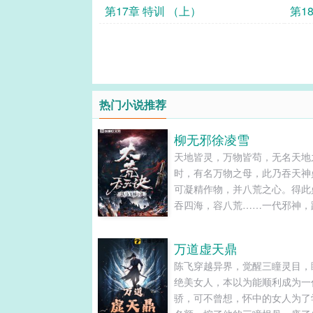
第17章 特训 （上）
第1
热门小说推荐
柳无邪徐凌雪
天地皆灵，万物皆苟，无名天地
时，有名万物之母，此乃吞天神
可凝精作物，并八荒之心。得此
吞四海，容八荒……一代邪神，
之路！关注微信公众号搜索：《
飞桥》点击关注，不定时有剧情
万道虚天鼎
的更新！公布一个群号：
陈飞穿越异界，觉醒三瞳灵目，
224382518...
绝美女人，本以为能顺利成为一
骄，可不曾想，怀中的女人为了