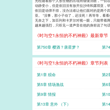
光柱随着那个人形生物的出现而缓缓消散，一切在
动静变小，但是依旧没有放开拉沙绮和露琪亚，毕
依旧是动弹不得，没办法谁让他们面对的是两个
亚。 “没事，那小子动了，还没死！再等等，看看
无奈之下，加百列和卡罗尔对视一眼，只能带着两
越来越强烈，只听见一道声音在他的身前说了句话：“
《时与空1永恒的不朽神殿》最新章节
第750章 樱酒？唐星梦？
第7
《时与空1永恒的不朽神殿》章节列表
第1章 殒命
第2
第5章 猎场激战
第6
第9章 情报
第1
第13章 意外 （下）
第1