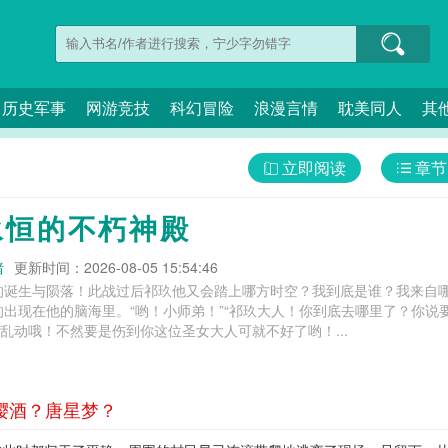
历史军事
网游竞技
科幻冒险
浪漫言情
耽美同人
其
立即阅读
章节
永恒的不朽神殿
猪
更新时间：2026-08-05 15:54:46
的诞生与陨落！此战过后祁玖他又会踏上哪方时空？我到底是谁？我来自哪
出现在他的脑海里。“哟！小师弟！”“祁玖大人！你到底去哪里了？你说
要乱动哦！不然要是伤到你这位圣女大人可就不好了哟！...
 樱酒？唐星梦？