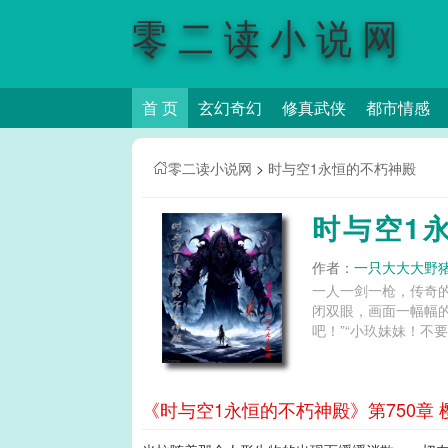
零二读小说网
首 页
玄幻奇幻
修真武侠
都市情感
零二读小说网
>
时与空1永恒的不朽神殿
时与空1
作者：
一只大大大野
一人一剑一枪，传奇
闭双眼，画面一幅幅的
吧！”“小玖妹妹！不
《时与空1永恒的不朽神殿》第750章