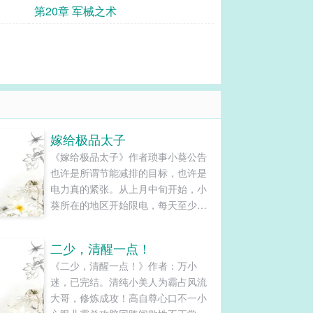
第20章 军械之术
嫁给极品太子
《嫁给极品太子》作者琐事小葵公告
也许是所谓节能减排的目标，也许是
电力真的紧张。从上月中旬开始，小
葵所在的地区开始限电，每天至少十
个小时。也因此，小葵这本书最开始
设想的PK期间双更，也只能因这情况
二少，清醒一点！
以及年底的工作比较忙而搁浅，只得
《二少，清醒一点！》作者：万小
退而求其次，一日一更。可是，最近
迷，已完结。清纯小美人为霸占风流
几日，更是停电停得华丽，停得我泪
大哥，修炼成攻！高自尊心口不一小
奔。今天居然是从早七点开始，一