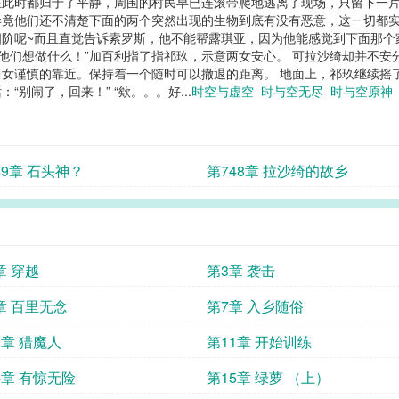
此时都归于了平静，周围的村民早已连滚带爬地逃离了现场，只留下一片
竟他们还不清楚下面的两个突然出现的生物到底有没有恶意，这一切都实在
四阶呢~而且直觉告诉索罗斯，他不能帮露琪亚，因为他能感觉到下面那个
他们想做什么！”加百利指了指祁玖，示意两女安心。 可拉沙绮却并不安
女谨慎的靠近。保持着一个随时可以撤退的距离。 地面上，祁玖继续摇
别闹了，回来！” “欸。。。好...
时空与虚空
时与空无尽
时与空原
49章 石头神？
第748章 拉沙绮的故乡
章 穿越
第3章 袭击
章 百里无念
第7章 入乡随俗
0章 猎魔人
第11章 开始训练
4章 有惊无险
第15章 绿萝 （上）