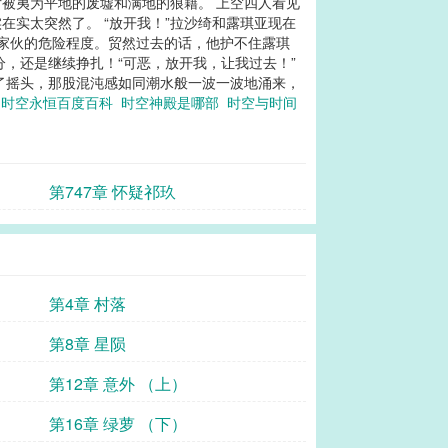
被夷为平地的废墟和满地的狼藉。 上空四人看见
实太突然了。 “放开我！”拉沙绮和露琪亚现在
家伙的危险程度。贸然过去的话，他护不住露琪
分，还是继续挣扎！“可恶，放开我，让我过去！”
了摇头，那股混沌感如同潮水般一波一波地涌来，
神
时空永恒百度百科
时空神殿是哪部
时空与时间
第747章 怀疑祁玖
第4章 村落
第8章 星陨
第12章 意外 （上）
第16章 绿萝 （下）