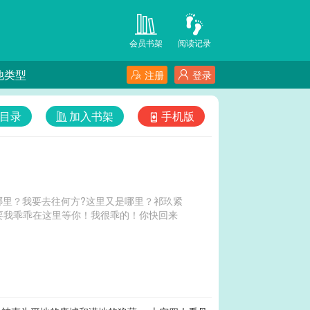
会员书架
阅读记录
他类型
注册
登录
目录
加入书架
手机版
里？我要去往何方?这里又是哪里？祁玖紧
要我乖乖在这里等你！我很乖的！你快回来