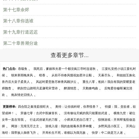
第十七章余烬
第十八章你选谁
第十九章行道迟迟
第二十章兽潮分途
查看更多章节...
、
、
热门点击:
吞噬鱼
我死后，爹娘和夫君一个都没疯江寻时连道秋
江晏礼安然小说江晏礼时
、
、
、
、
、
候
朝来寒雨晚来风
暗香
从前不待春风慢祝如星许云毅
天幕尽头
和姐姐互换化
、
、
兽丹后大皇子柔美人
风起时爱意散尽林青风顾汐云
重生八零，爸妈！我自有我的荣耀姜老
、
、
、
、
师魏杳
鹤别空山踏明月孟谦荀宋雪诗
醉酒情思
天鹅奏鸣曲
后悔爱你穆斯澜沈清
、
、
欢
炮灰情史旧情人
、
、
更新榜单:
四合院之秦淮茹很旺夫
奥特：让你搞科研，你养怪兽？
特摄：我，贪欲者，欲
、
、
、
望成神！
穿越七零：古武中医嫁首长
没有修仙天赋的我只能重拾武道
横推九世：诸位
、
、
、
女帝一直在等我
行走武侠诸天的刀客
小师弟又把自己埋了
惊悚游戏：开局帮鬼怪做选
、
、
、
、
择
网游：无垠无尽之主
游戏入侵：我的血能毒杀异界神魔
乡野风流小医王
开局山
、
、
、
海经：我带族人御兽飞升
开局长生不死，谁都以为我无敌
快穿：中二病是万人迷