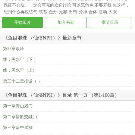
保证不会坑，一定会写完的欢迎讨论 可以骂角色 不要骂我 先这样，
想到什么再说练气-筑基-金丹-元婴-出窍-分神-合体-渡劫-大乘
开始阅读
加入书架
章节目录
《鱼目混珠 （仙侠NPH）》最新章节
第33章取环
线：黑水牢（下 ）
线：黑水牢（上）
第三十二章排淤（ ）
《鱼目混珠 （仙侠NPH）》目录 第一页 （第1-100章）
第一章青山屠门
第二章情欲交融( ）
第三章暗中试探