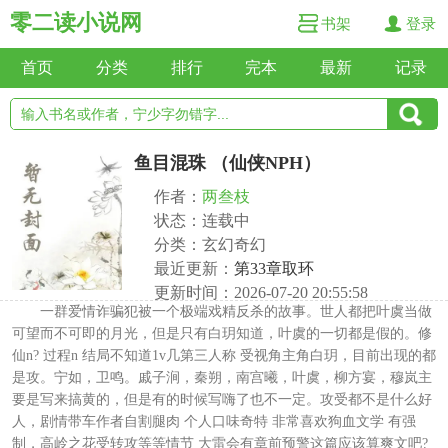
零二读小说网
书架
登录
首页
分类
排行
完本
最新
记录
鱼目混珠 （仙侠NPH）
作者：
两叁枝
状态：连载中
分类：玄幻奇幻
最近更新：
第33章取环
更新时间：2026-07-20 20:55:58
一群爱情诈骗犯被一个极端戏精反杀的故事。世人都把叶虞当做
可望而不可即的月光，但是只有白玥知道，叶虞的一切都是假的。修
仙n? 过程n 结局不知道1v几第三人称 受视角主角白玥，目前出现的都
是攻。宁如，卫鸣。戚子涧，秦朔，南宫曦，叶虞，柳方宴，穆岚主
要是写来搞黄的，但是有的时候写嗨了也不一定。攻受都不是什么好
人，剧情带车作者自割腿肉 个人口味奇特 非常喜欢狗血文学 有强
制，高岭之花受转攻等等情节 大雷会有章前预警这篇应该算爽文吧?