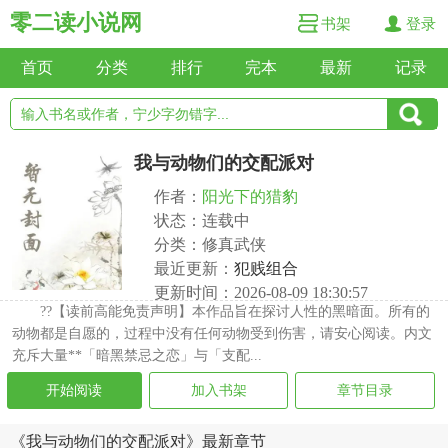
零二读小说网
书架
登录
首页
分类
排行
完本
最新
记录
我与动物们的交配派对
作者：
阳光下的猎豹
状态：连载中
分类：修真武侠
最近更新：
犯贱组合
更新时间：2026-08-09 18:30:57
??【读前高能免责声明】本作品旨在探讨人性的黑暗面。所有的
动物都是自愿的，过程中没有任何动物受到伤害，请安心阅读。内文
充斥大量**「暗黑禁忌之恋」与「支配...
开始阅读
加入书架
章节目录
《我与动物们的交配派对》最新章节