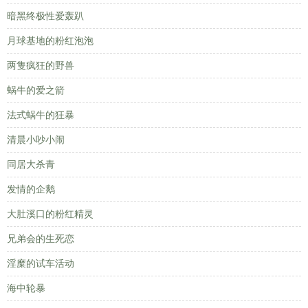
暗黑终极性爱轰趴
月球基地的粉红泡泡
两隻疯狂的野兽
蜗牛的爱之箭
法式蜗牛的狂暴
清晨小吵小闹
同居大杀青
发情的企鹅
大肚溪口的粉红精灵
兄弟会的生死恋
淫糜的试车活动
海中轮暴