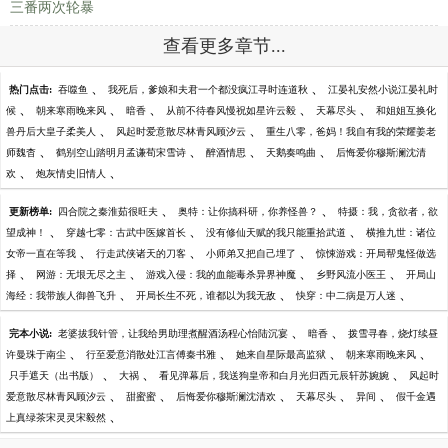
三番两次轮暴
查看更多章节...
、
、
热门点击:
吞噬鱼
我死后，爹娘和夫君一个都没疯江寻时连道秋
江晏礼安然小说江晏礼时
、
、
、
、
、
候
朝来寒雨晚来风
暗香
从前不待春风慢祝如星许云毅
天幕尽头
和姐姐互换化
、
、
兽丹后大皇子柔美人
风起时爱意散尽林青风顾汐云
重生八零，爸妈！我自有我的荣耀姜老
、
、
、
、
师魏杳
鹤别空山踏明月孟谦荀宋雪诗
醉酒情思
天鹅奏鸣曲
后悔爱你穆斯澜沈清
、
、
欢
炮灰情史旧情人
、
、
更新榜单:
四合院之秦淮茹很旺夫
奥特：让你搞科研，你养怪兽？
特摄：我，贪欲者，欲
、
、
、
望成神！
穿越七零：古武中医嫁首长
没有修仙天赋的我只能重拾武道
横推九世：诸位
、
、
、
女帝一直在等我
行走武侠诸天的刀客
小师弟又把自己埋了
惊悚游戏：开局帮鬼怪做选
、
、
、
、
择
网游：无垠无尽之主
游戏入侵：我的血能毒杀异界神魔
乡野风流小医王
开局山
、
、
、
海经：我带族人御兽飞升
开局长生不死，谁都以为我无敌
快穿：中二病是万人迷
、
、
完本小说:
老婆拔我针管，让我给男助理煮醒酒汤程心怡陆沉宴
暗香
拨雪寻春，烧灯续昼
、
、
、
、
许曼珠于南尘
行至爱意消散处江言傅秦书雅
她来自星际最高监狱
朝来寒雨晚来风
、
、
、
只手遮天（出书版）
大祸
看见弹幕后，我送狗皇帝和白月光归西元辰轩苏婉婉
风起时
、
、
、
、
、
爱意散尽林青风顾汐云
甜蜜蜜
后悔爱你穆斯澜沈清欢
天幕尽头
异间
假千金遇
、
上真绿茶宋灵灵宋毅然