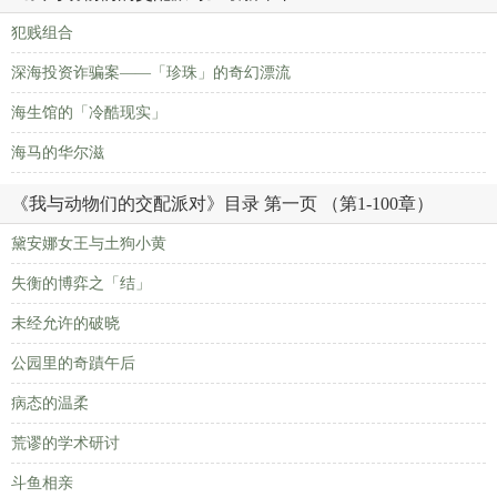
犯贱组合
深海投资诈骗案——「珍珠」的奇幻漂流
海生馆的「冷酷现实」
海马的华尔滋
《我与动物们的交配派对》目录 第一页 （第1-100章）
黛安娜女王与土狗小黄
失衡的博弈之「结」
未经允许的破晓
公园里的奇蹟午后
病态的温柔
荒谬的学术研讨
斗鱼相亲