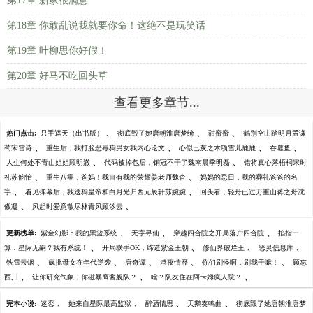
第17章 新家很满意
第18章 你敢乱说我就要你命！这绝不是玩笑话
第19章 叶柳思你好假！
第20章 好马不吃回头草
查看更多章节...
、
、
、
热门点击:
只手遮天（出书版）
彻底毁了她唐朝淮唐梦绮
甜蜜蜜
鹤别空山踏明月孟谦
、
、
、
、
荀宋雪诗
重生后，我打脸恶毒狗男女我内心论文
心似已灰之木项雪儿鹿鹿
吞噬鱼
、
、
人生何处不青山姐姐顾明澈
代码被掉包后，销冠不干了魏南晨季明磊
错将真心落梧桐宋时
、
、
礼苏韵怡
重生八零，爸妈！我自有我的荣耀姜老师魏杳
妈妈的忌日，我的葬礼爸爸的名
、
、
字
看见弹幕后，我送狗皇帝和白月光归西元辰轩苏婉婉
回头看，轻舟已过万重山蒋之舟沈
、
、
傲凝
风起时爱意散尽林青风顾汐云
、
、
、
更新榜单:
紫金幻影：我的黑篮系统
无字寻仙
穿越四合院之开局落户四合院
掐指一
、
、
、
、
算：星际无嗣？我有系统！
开局联手OK，缔造紫金王朝
修仙界破烂王
恶灵信息库
、
、
、
、
、
铁雪云烟
疯批母女在年代逆袭
唐奇谭
港夜情靡
你们刷怪啊，刷我干嘛！
顾忘
、
、
、
西川
让你研究气象，你磁暴鹰酱舰队？
啥？队友住在阿卡姆疯人院？
、
、
、
、
完本小说:
迷恋
她来自星际最高监狱
醉酒情思
天鹅奏鸣曲
彻底毁了她唐朝淮唐梦