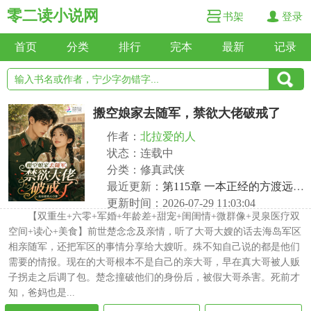
零二读小说网
书架
登录
首页
分类
排行
完本
最新
记录
搬空娘家去随军，禁欲大佬破戒了
作者：
北拉爱的人
状态：连载中
分类：修真武侠
最近更新：
第115章 一本正经的方渡远好帅
更新时间：2026-07-29 11:03:04
【双重生+六零+军婚+年龄差+甜宠+闺闺情+微群像+灵泉医疗双
空间+读心+美食】前世楚念念及亲情，听了大哥大嫂的话去海岛军区
相亲随军，还把军区的事情分享给大嫂听。殊不知自己说的都是他们
需要的情报。现在的大哥根本不是自己的亲大哥，早在真大哥被人贩
子拐走之后调了包。楚念撞破他们的身份后，被假大哥杀害。死前才
知，爸妈也是...