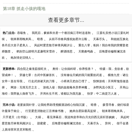
第18章 抓走小孩的嘎地
查看更多章节...
、
、
热门点击:
吞噬鱼
我死后，爹娘和夫君一个都没疯江寻时连道秋
江晏礼安然小说江晏礼时
、
、
、
、
、
候
朝来寒雨晚来风
暗香
从前不待春风慢祝如星许云毅
天幕尽头
和姐姐互换化
、
、
兽丹后大皇子柔美人
风起时爱意散尽林青风顾汐云
重生八零，爸妈！我自有我的荣耀姜老
、
、
、
、
师魏杳
鹤别空山踏明月孟谦荀宋雪诗
醉酒情思
天鹅奏鸣曲
后悔爱你穆斯澜沈清
、
、
欢
炮灰情史旧情人
、
、
更新榜单:
四合院之秦淮茹很旺夫
奥特：让你搞科研，你养怪兽？
特摄：我，贪欲者，欲
、
、
、
望成神！
穿越七零：古武中医嫁首长
没有修仙天赋的我只能重拾武道
横推九世：诸位
、
、
、
女帝一直在等我
行走武侠诸天的刀客
小师弟又把自己埋了
惊悚游戏：开局帮鬼怪做选
、
、
、
、
择
网游：无垠无尽之主
游戏入侵：我的血能毒杀异界神魔
乡野风流小医王
开局山
、
、
、
海经：我带族人御兽飞升
开局长生不死，谁都以为我无敌
快穿：中二病是万人迷
、
、
完本小说:
老婆拔我针管，让我给男助理煮醒酒汤程心怡陆沉宴
暗香
拨雪寻春，烧灯续昼
、
、
、
、
许曼珠于南尘
行至爱意消散处江言傅秦书雅
她来自星际最高监狱
朝来寒雨晚来风
、
、
、
只手遮天（出书版）
大祸
看见弹幕后，我送狗皇帝和白月光归西元辰轩苏婉婉
风起时
、
、
、
、
、
爱意散尽林青风顾汐云
甜蜜蜜
后悔爱你穆斯澜沈清欢
天幕尽头
异间
假千金遇
、
上真绿茶宋灵灵宋毅然