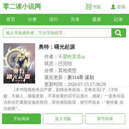
零二读小说网
书架
登录
首页
分类
排行
完本
最新
记录
奥特：曙光起源
作者：
不爱吃苦瓜zz
状态：已完结
分类：其他类型
最近更新：
第314章 谋划
更新时间：2026-07-15 17:36:29
（本书很慢热有点严肃，剧情会有改动，主角女无CP，CP自
磕，不嫁人，随缘更新，不喜欢看的话可以退出，感谢）一道来自远
古的光芒重新绽放在世间，若你身陷险境，便可呼其名：“奥特曼·埃
尔庇斯”...
开始阅读
加入书架
章节目录