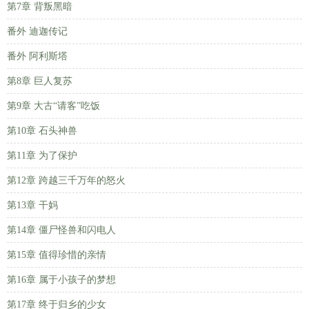
第7章 背叛黑暗
番外 迪迦传记
番外 阿利斯塔
第8章 巨人复苏
第9章 大古“请客”吃饭
第10章 石头神兽
第11章 为了保护
第12章 跨越三千万年的怒火
第13章 干妈
第14章 僵尸怪兽和闪电人
第15章 值得珍惜的亲情
第16章 属于小孩子的梦想
第17章 终于归乡的少女