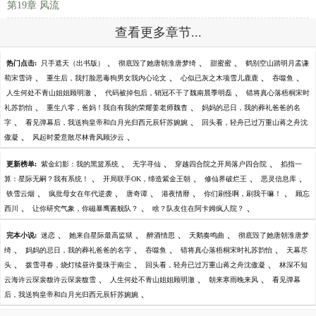
第19章 风流
查看更多章节...
、
、
、
热门点击:
只手遮天（出书版）
彻底毁了她唐朝淮唐梦绮
甜蜜蜜
鹤别空山踏明月孟谦
、
、
、
、
荀宋雪诗
重生后，我打脸恶毒狗男女我内心论文
心似已灰之木项雪儿鹿鹿
吞噬鱼
、
、
人生何处不青山姐姐顾明澈
代码被掉包后，销冠不干了魏南晨季明磊
错将真心落梧桐宋时
、
、
礼苏韵怡
重生八零，爸妈！我自有我的荣耀姜老师魏杳
妈妈的忌日，我的葬礼爸爸的名
、
、
字
看见弹幕后，我送狗皇帝和白月光归西元辰轩苏婉婉
回头看，轻舟已过万重山蒋之舟沈
、
、
傲凝
风起时爱意散尽林青风顾汐云
、
、
、
更新榜单:
紫金幻影：我的黑篮系统
无字寻仙
穿越四合院之开局落户四合院
掐指一
、
、
、
、
算：星际无嗣？我有系统！
开局联手OK，缔造紫金王朝
修仙界破烂王
恶灵信息库
、
、
、
、
、
铁雪云烟
疯批母女在年代逆袭
唐奇谭
港夜情靡
你们刷怪啊，刷我干嘛！
顾忘
、
、
、
西川
让你研究气象，你磁暴鹰酱舰队？
啥？队友住在阿卡姆疯人院？
、
、
、
、
完本小说:
迷恋
她来自星际最高监狱
醉酒情思
天鹅奏鸣曲
彻底毁了她唐朝淮唐梦
、
、
、
、
绮
妈妈的忌日，我的葬礼爸爸的名字
吞噬鱼
错将真心落梧桐宋时礼苏韵怡
天幕尽
、
、
、
头
拨雪寻春，烧灯续昼许曼珠于南尘
回头看，轻舟已过万重山蒋之舟沈傲凝
林深不知
、
、
、
云海许云琛裴馥许云琛裴馥雪
人生何处不青山姐姐顾明澈
朝来寒雨晚来风
看见弹幕
、
后，我送狗皇帝和白月光归西元辰轩苏婉婉