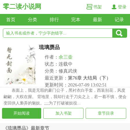
零二读小说网
书架
登录
首页
分类
排行
完本
最新
记录
琉璃赝品
作者：
余三壶
状态：连载中
分类：修真武侠
最近更新：
第76章 大结局（下）
更新时间：2026-07-09 13:02:51
表面上，我是无瑕的豪门公子，黑衬衣白手套，西装别花，风度
翩翩，大权在握。 背地里，我却行走于刀尖之上，若一着不慎，便会
变回供人亵弄的魅奴。;;;;为了打破被奴役...
开始阅读
加入书架
章节目录
《琉璃赝品》最新章节