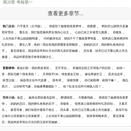
第20章 考核第一
查看更多章节...
、
、
、
热门点击:
只手遮天（出书版）
彻底毁了她唐朝淮唐梦绮
甜蜜蜜
鹤别空山踏明月孟谦
、
、
、
、
荀宋雪诗
重生后，我打脸恶毒狗男女我内心论文
心似已灰之木项雪儿鹿鹿
吞噬鱼
、
、
人生何处不青山姐姐顾明澈
代码被掉包后，销冠不干了魏南晨季明磊
错将真心落梧桐宋时
、
、
礼苏韵怡
重生八零，爸妈！我自有我的荣耀姜老师魏杳
妈妈的忌日，我的葬礼爸爸的名
、
、
字
看见弹幕后，我送狗皇帝和白月光归西元辰轩苏婉婉
回头看，轻舟已过万重山蒋之舟沈
、
、
傲凝
风起时爱意散尽林青风顾汐云
、
、
、
更新榜单:
紫金幻影：我的黑篮系统
无字寻仙
穿越四合院之开局落户四合院
掐指一
、
、
、
、
算：星际无嗣？我有系统！
开局联手OK，缔造紫金王朝
修仙界破烂王
恶灵信息库
、
、
、
、
、
铁雪云烟
疯批母女在年代逆袭
唐奇谭
港夜情靡
你们刷怪啊，刷我干嘛！
顾忘
、
、
、
西川
让你研究气象，你磁暴鹰酱舰队？
啥？队友住在阿卡姆疯人院？
、
、
、
、
完本小说:
迷恋
她来自星际最高监狱
醉酒情思
天鹅奏鸣曲
彻底毁了她唐朝淮唐梦
、
、
、
、
绮
妈妈的忌日，我的葬礼爸爸的名字
吞噬鱼
错将真心落梧桐宋时礼苏韵怡
天幕尽
、
、
、
头
拨雪寻春，烧灯续昼许曼珠于南尘
回头看，轻舟已过万重山蒋之舟沈傲凝
林深不知
、
、
、
云海许云琛裴馥许云琛裴馥雪
人生何处不青山姐姐顾明澈
朝来寒雨晚来风
看见弹幕
、
后，我送狗皇帝和白月光归西元辰轩苏婉婉