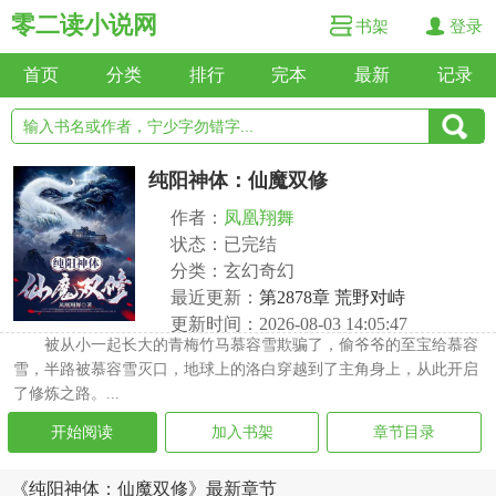
零二读小说网
书架
登录
首页
分类
排行
完本
最新
记录
纯阳神体：仙魔双修
作者：
凤凰翔舞
状态：已完结
分类：玄幻奇幻
最近更新：
第2878章 荒野对峙
更新时间：2026-08-03 14:05:47
被从小一起长大的青梅竹马慕容雪欺骗了，偷爷爷的至宝给慕容
雪，半路被慕容雪灭口，地球上的洛白穿越到了主角身上，从此开启
了修炼之路。...
开始阅读
加入书架
章节目录
《纯阳神体：仙魔双修》最新章节