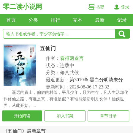
零二读小说网
书架
登录
首页
分类
排行
完本
最新
记录
五仙门
作者：
看得两叁言
状态：连载中
分类：修真武侠
最近更新：
第3019章 黑白分明势未分
更新时间：2026-08-06 17:23:32
遥远的青山，偏僻的村落，平凡少年，只为生存，凡人生活却化
作修仙之路，有谁是真，有谁是假？有谁能最后明月长伴！仙侠世
界，从此开始。...
开始阅读
加入书架
章节目录
《五仙门》最新章节