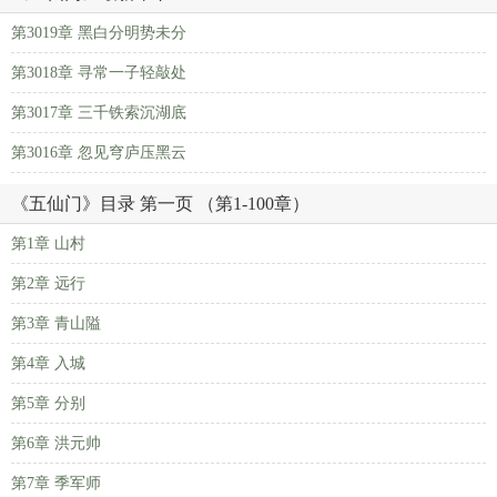
第3019章 黑白分明势未分
第3018章 寻常一子轻敲处
第3017章 三千铁索沉湖底
第3016章 忽见穹庐压黑云
《五仙门》目录 第一页 （第1-100章）
第1章 山村
第2章 远行
第3章 青山隘
第4章 入城
第5章 分别
第6章 洪元帅
第7章 季军师