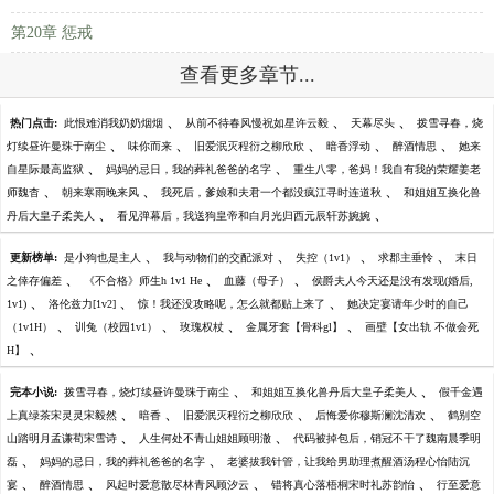
第20章 惩戒
查看更多章节...
、
、
、
热门点击:
此恨难消我奶奶烟烟
从前不待春风慢祝如星许云毅
天幕尽头
拨雪寻春，烧
、
、
、
、
、
灯续昼许曼珠于南尘
味你而来
旧爱泯灭程衍之柳欣欣
暗香浮动
醉酒情思
她来
、
、
自星际最高监狱
妈妈的忌日，我的葬礼爸爸的名字
重生八零，爸妈！我自有我的荣耀姜老
、
、
、
师魏杳
朝来寒雨晚来风
我死后，爹娘和夫君一个都没疯江寻时连道秋
和姐姐互换化兽
、
、
丹后大皇子柔美人
看见弹幕后，我送狗皇帝和白月光归西元辰轩苏婉婉
、
、
、
、
更新榜单:
是小狗也是主人
我与动物们的交配派对
失控（1v1）
求郡主垂怜
末日
、
、
、
之倖存偏差
《不合格》师生h 1v1 He
血藤（母子）
侯爵夫人今天还是没有发现(婚后,
、
、
、
1v1)
洛伦兹力[1v2]
惊！我还没攻略呢，怎么就都贴上来了
她决定宴请年少时的自己
、
、
、
、
（1v1H）
训兔（校园1v1）
玫瑰权杖
金属牙套【骨科gl】
画壁【女出轨 不做会死
、
H】
、
、
完本小说:
拨雪寻春，烧灯续昼许曼珠于南尘
和姐姐互换化兽丹后大皇子柔美人
假千金遇
、
、
、
、
上真绿茶宋灵灵宋毅然
暗香
旧爱泯灭程衍之柳欣欣
后悔爱你穆斯澜沈清欢
鹤别空
、
、
山踏明月孟谦荀宋雪诗
人生何处不青山姐姐顾明澈
代码被掉包后，销冠不干了魏南晨季明
、
、
磊
妈妈的忌日，我的葬礼爸爸的名字
老婆拔我针管，让我给男助理煮醒酒汤程心怡陆沉
、
、
、
、
宴
醉酒情思
风起时爱意散尽林青风顾汐云
错将真心落梧桐宋时礼苏韵怡
行至爱意