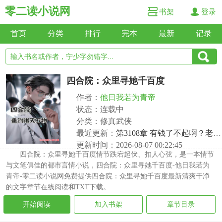
零二读小说网
书架
登录
首页
分类
排行
完本
最新
记录
四合院：众里寻她千百度
作者：
他日我若为青帝
状态：连载中
分类：修真武侠
最近更新：
第3108章 有钱了不起啊？老子修仙的
更新时间：2026-08-07 00:22:45
四合院：众里寻她千百度情节跌宕起伏、扣人心弦，是一本情节
与文笔俱佳的都市言情小说，四合院：众里寻她千百度-他日我若为
青帝-零二读小说网免费提供四合院：众里寻她千百度最新清爽干净
的文字章节在线阅读和TXT下载。
开始阅读
加入书架
章节目录