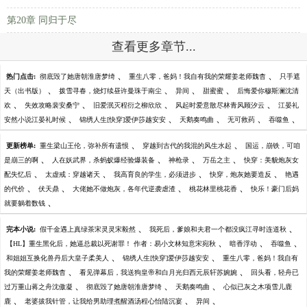
第20章 同归于尽
查看更多章节...
、
、
热门点击:
彻底毁了她唐朝淮唐梦绮
重生八零，爸妈！我自有我的荣耀姜老师魏杳
只手遮
、
、
、
、
天（出书版）
拨雪寻春，烧灯续昼许曼珠于南尘
异间
甜蜜蜜
后悔爱你穆斯澜沈清
、
、
、
、
欢
失效攻略裴安桑宁
旧爱泯灭程衍之柳欣欣
风起时爱意散尽林青风顾汐云
江晏礼
、
、
、
、
、
安然小说江晏礼时候
锦绣人生[快穿]爱伊莎越安安
天鹅奏鸣曲
无可救药
吞噬鱼
、
、
更新榜单:
重生梁山王伦，弥补所有遗恨
穿越到古代的我混的风生水起
国运，崩铁，可咱
、
、
、
、
是崩三的啊
人在妖武界，杀蚂蚁爆经验爆装备
神枪录
万岳之主
快穿：美貌炮灰女
、
、
、
、
配失忆后
太虚戒：穿越诸天
我高育良的学生，必须进步
快穿，炮灰她要造反
艳遇
、
、
、
、
的代价
伏天鼎
大佬她不做炮灰，各年代逆袭虐渣
桃花林里桃花香
快乐！豪门后妈
、
就要躺着数钱
、
、
完本小说:
假千金遇上真绿茶宋灵灵宋毅然
我死后，爹娘和夫君一个都没疯江寻时连道秋
、
、
、
【HL】重生黑化后，她逼总裁以死谢罪！ 作者：易小文林知意宋宛秋
暗香浮动
吞噬鱼
、
、
和姐姐互换化兽丹后大皇子柔美人
锦绣人生[快穿]爱伊莎越安安
重生八零，爸妈！我自有
、
、
我的荣耀姜老师魏杳
看见弹幕后，我送狗皇帝和白月光归西元辰轩苏婉婉
回头看，轻舟已
、
、
、
过万重山蒋之舟沈傲凝
彻底毁了她唐朝淮唐梦绮
天鹅奏鸣曲
心似已灰之木项雪儿鹿
、
、
、
鹿
老婆拔我针管，让我给男助理煮醒酒汤程心怡陆沉宴
异间