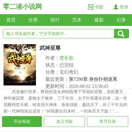
零二读小说网
书架
登录
首页
分类
排行
完本
最新
记录
武神至尊
作者：
楚长歌
状态：已完结
分类：玄幻奇幻
最近更新：
第7290章 身份扑朔迷离
更新时间：2026-08-02 23:58:45
武道修行世界，辉煌的造化神朝因麾下宰相的背叛，皇权覆灭，
神帝被囚禁，废物太子被杀，三千年后，太子叶风重生归来，这一世
觉醒绝世天赋，铸造强大神体，诛杀强敌，鏖战天下，向三千年后的
新一代神朝发起进攻！“待我重生归来时，一剑杀尽天下敌！”...
开始阅读
加入书架
章节目录