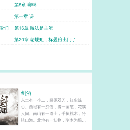
第8章 赛琳
第一章 课
可爱们
第16章 魔法是主流
第20章 老规矩，标题娘出门了
剑酒
东土有一小二，腰佩双刀，红尘炼
心。西域有一痴僧，携一画笔，花满
人间。南山有一道士，手执桃木，符
镇山海。北地有一妖物，削木为棍，
龙啸九天。而中原，一书生放下了