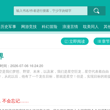
历史军事
网游竞技
科幻冒险
浪漫言情
耽美同人
其
立即阅读
章节
界
间：2026-07-06 16:24:20
星空是我们梦想、野望、未来，以及家，我们是星空巨龙，星空代表着自由
导，从此以后，他有了一个龙生目标，那就是星空！但是，实现目标的前
我，不会忘记……