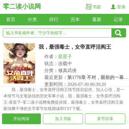
零二读小说网
书架
登录
首页
分类
排行
完本
最新
记录
我，最强毒士，女帝直呼活阎王
作者：
星星子
状态：连载中
分类：修真武侠
最近更新：
第1776章 不对，眼前的一幕太不对了
更新时间：2026-07-30 06:30:20
我，最强毒士，女帝直呼活阎王情节跌宕起伏、扣人心弦，是一
本情节与文笔俱佳的历史军事小说，我，最强毒士，女帝直呼活阎
王-星星子-零二读小说网免费提供我，最强毒士，女帝直呼活阎王最
新清爽干净的文字章节在线阅读和TXT下载。
开始阅读
加入书架
章节目录