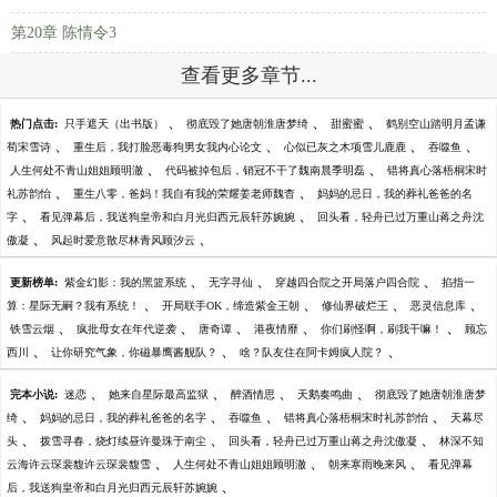
第20章 陈情令3
查看更多章节...
、
、
、
热门点击:
只手遮天（出书版）
彻底毁了她唐朝淮唐梦绮
甜蜜蜜
鹤别空山踏明月孟谦
、
、
、
、
荀宋雪诗
重生后，我打脸恶毒狗男女我内心论文
心似已灰之木项雪儿鹿鹿
吞噬鱼
、
、
人生何处不青山姐姐顾明澈
代码被掉包后，销冠不干了魏南晨季明磊
错将真心落梧桐宋时
、
、
礼苏韵怡
重生八零，爸妈！我自有我的荣耀姜老师魏杳
妈妈的忌日，我的葬礼爸爸的名
、
、
字
看见弹幕后，我送狗皇帝和白月光归西元辰轩苏婉婉
回头看，轻舟已过万重山蒋之舟沈
、
、
傲凝
风起时爱意散尽林青风顾汐云
、
、
、
更新榜单:
紫金幻影：我的黑篮系统
无字寻仙
穿越四合院之开局落户四合院
掐指一
、
、
、
、
算：星际无嗣？我有系统！
开局联手OK，缔造紫金王朝
修仙界破烂王
恶灵信息库
、
、
、
、
、
铁雪云烟
疯批母女在年代逆袭
唐奇谭
港夜情靡
你们刷怪啊，刷我干嘛！
顾忘
、
、
、
西川
让你研究气象，你磁暴鹰酱舰队？
啥？队友住在阿卡姆疯人院？
、
、
、
、
完本小说:
迷恋
她来自星际最高监狱
醉酒情思
天鹅奏鸣曲
彻底毁了她唐朝淮唐梦
、
、
、
、
绮
妈妈的忌日，我的葬礼爸爸的名字
吞噬鱼
错将真心落梧桐宋时礼苏韵怡
天幕尽
、
、
、
头
拨雪寻春，烧灯续昼许曼珠于南尘
回头看，轻舟已过万重山蒋之舟沈傲凝
林深不知
、
、
、
云海许云琛裴馥许云琛裴馥雪
人生何处不青山姐姐顾明澈
朝来寒雨晚来风
看见弹幕
、
后，我送狗皇帝和白月光归西元辰轩苏婉婉