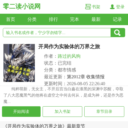
零二读小说网
书架
登录
首页
分类
排行
完本
最新
记录
开局作为实验体的万界之旅
作者：
路过的风狗
状态：已完结
分类：都市情感
最近更新：
第2012章 收集情报
更新时间：2026-08-05 22:26:40
纯粹萌新，无女主，不开后宫当白鑫在漆黑的深渊中苏醒，夺取
了八大恶魔黑气的他将在虚空之中何去何从，是成为神，还是作为恶
魔...
开始阅读
加入书架
章节目录
《开局作为实验体的万界之旅》最新章节