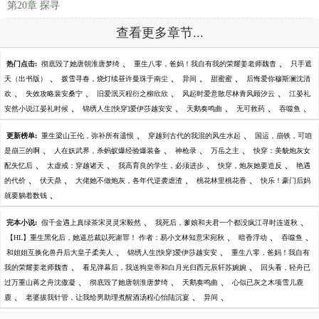
第20章 探寻
查看更多章节...
、
、
热门点击:
彻底毁了她唐朝淮唐梦绮
重生八零，爸妈！我自有我的荣耀姜老师魏杳
只手遮
、
、
、
、
天（出书版）
拨雪寻春，烧灯续昼许曼珠于南尘
异间
甜蜜蜜
后悔爱你穆斯澜沈清
、
、
、
、
欢
失效攻略裴安桑宁
旧爱泯灭程衍之柳欣欣
风起时爱意散尽林青风顾汐云
江晏礼
、
、
、
、
、
安然小说江晏礼时候
锦绣人生[快穿]爱伊莎越安安
天鹅奏鸣曲
无可救药
吞噬鱼
、
、
更新榜单:
重生梁山王伦，弥补所有遗恨
穿越到古代的我混的风生水起
国运，崩铁，可咱
、
、
、
、
是崩三的啊
人在妖武界，杀蚂蚁爆经验爆装备
神枪录
万岳之主
快穿：美貌炮灰女
、
、
、
、
配失忆后
太虚戒：穿越诸天
我高育良的学生，必须进步
快穿，炮灰她要造反
艳遇
、
、
、
、
的代价
伏天鼎
大佬她不做炮灰，各年代逆袭虐渣
桃花林里桃花香
快乐！豪门后妈
、
就要躺着数钱
、
、
完本小说:
假千金遇上真绿茶宋灵灵宋毅然
我死后，爹娘和夫君一个都没疯江寻时连道秋
、
、
、
【HL】重生黑化后，她逼总裁以死谢罪！ 作者：易小文林知意宋宛秋
暗香浮动
吞噬鱼
、
、
和姐姐互换化兽丹后大皇子柔美人
锦绣人生[快穿]爱伊莎越安安
重生八零，爸妈！我自有
、
、
我的荣耀姜老师魏杳
看见弹幕后，我送狗皇帝和白月光归西元辰轩苏婉婉
回头看，轻舟已
、
、
、
过万重山蒋之舟沈傲凝
彻底毁了她唐朝淮唐梦绮
天鹅奏鸣曲
心似已灰之木项雪儿鹿
、
、
、
鹿
老婆拔我针管，让我给男助理煮醒酒汤程心怡陆沉宴
异间