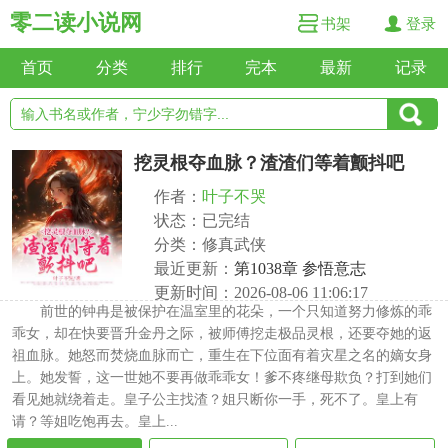
零二读小说网
书架
登录
首页
分类
排行
完本
最新
记录
挖灵根夺血脉？渣渣们等着颤抖吧
作者：
叶子不哭
状态：已完结
分类：修真武侠
最近更新：
第1038章 参悟意志
更新时间：2026-08-06 11:06:17
前世的钟冉是被保护在温室里的花朵，一个只知道努力修炼的乖
乖女，却在快要晋升金丹之际，被师傅挖走极品灵根，还要夺她的返
祖血脉。她怒而焚烧血脉而亡，重生在下位面有着灾星之名的嫡女身
上。她发誓，这一世她不要再做乖乖女！爹不疼继母欺负？打到她们
看见她就绕着走。皇子公主找渣？姐只断你一手，死不了。皇上有
请？等姐吃饱再去。皇上...