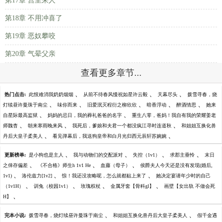
第17章 宫里来人
第18章 不用冲喜了
第19章 恶奴攀咬
第20章 气晕父亲
查看更多章节...
、
、
、
热门点击:
此恨难消我奶奶烟烟
从前不待春风慢祝如星许云毅
天幕尽头
拨雪寻春，烧
、
、
、
、
、
灯续昼许曼珠于南尘
味你而来
旧爱泯灭程衍之柳欣欣
暗香浮动
醉酒情思
她来
、
、
自星际最高监狱
妈妈的忌日，我的葬礼爸爸的名字
重生八零，爸妈！我自有我的荣耀姜老
、
、
、
师魏杳
朝来寒雨晚来风
我死后，爹娘和夫君一个都没疯江寻时连道秋
和姐姐互换化兽
、
、
丹后大皇子柔美人
看见弹幕后，我送狗皇帝和白月光归西元辰轩苏婉婉
、
、
、
、
更新榜单:
是小狗也是主人
我与动物们的交配派对
失控（1v1）
求郡主垂怜
末日
、
、
、
之倖存偏差
《不合格》师生h 1v1 He
血藤（母子）
侯爵夫人今天还是没有发现(婚后,
、
、
、
1v1)
洛伦兹力[1v2]
惊！我还没攻略呢，怎么就都贴上来了
她决定宴请年少时的自己
、
、
、
、
（1v1H）
训兔（校园1v1）
玫瑰权杖
金属牙套【骨科gl】
画壁【女出轨 不做会死
、
H】
、
、
完本小说:
拨雪寻春，烧灯续昼许曼珠于南尘
和姐姐互换化兽丹后大皇子柔美人
假千金遇