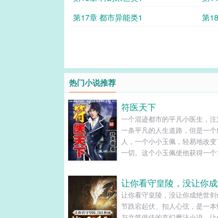
第17章 都市异能类1
第1
热门小说推荐
符医天下
一个混迹都市的平凡小医生，注
一条平凡的人生道路，但是一个
人，一个小小玉佩，轻易地改变
一切。这个小玉佩使他获得一个
术士的记忆和能力，从此，他便
平凡.........
让你看守皇陵，没让你成绝世剑
节跌宕起伏、扣人心弦，是一本
与文笔俱佳的玄幻魔法小说，让