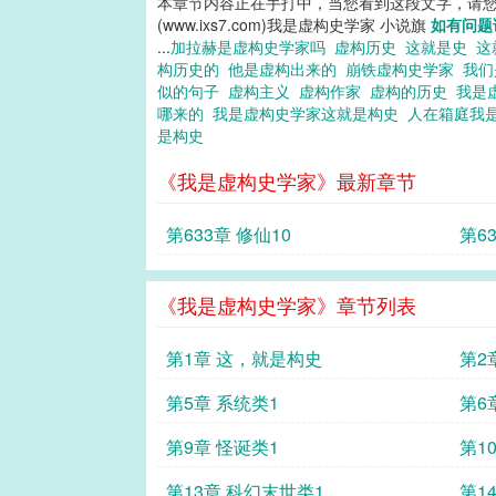
本章节内容正在手打中，当您看到这段文字，请
(www.ixs7.com)我是虚构史学家 小说旗
如有问题
...
加拉赫是虚构史学家吗
虚构历史
这就是史
这
构历史的
他是虚构出来的
崩铁虚构史学家
我
似的句子
虚构主义
虚构作家
虚构的历史
我是
哪来的
我是虚构史学家这就是构史
人在箱庭我
是构史
《我是虚构史学家》最新章节
第633章 修仙10
第6
《我是虚构史学家》章节列表
第1章 这，就是构史
第2
第5章 系统类1
第6
第9章 怪诞类1
第1
第13章 科幻末世类1
第1