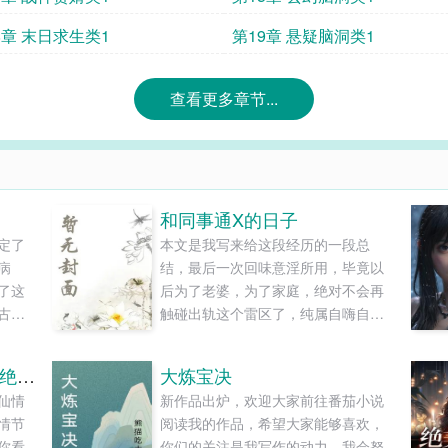
8章 末日求生类1
第19章 悬疑脑洞类1
查看更多章节...
和同事通X的日子
定了
本文是我写来给这段经历的一段总
病
结，最后一次回味意淫所用，毕竟以
了这
后为了老婆，为了家庭，绝对不会再
古代
触碰出轨这个雷区了，纯属自嗨自爽
不再
自我警示，狼友们看的下就看，看不
下也不强求。...
让你看守皇陵，没让你成绝世剑仙
大炼宝决
仙情
新作品出炉，欢迎大家前往番茄小说
情节
阅读我的作品，希望大家能够喜欢，
你看
你们的关注是我写作的动力，我会努