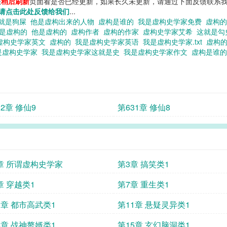
您
稍后刷新
页面看是否已经更新，如果长久未更新，请通过下面反馈联系我
请点击此处反馈给我们
...
就是狗屎
他是虚构出来的人物
虚构是谁的
我是虚构史学家免费
虚构
们是虚构的
他是虚构的
虚构作者
虚构的作家
虚构史学家艾希
这就是
虚构史学家英文
虚构的
我是虚构史学家英语
我是虚构史学家.txt
虚构
是虚构史学家
我是虚构史学家这就是史
我是虚构史学家作文
虚构是谁
32章 修仙9
第631章 修仙8
章 所谓虚构史学家
第3章 搞笑类1
章 穿越类1
第7章 重生类1
0章 都市高武类1
第11章 悬疑灵异类1
4章 战神赘婿类1
第15章 玄幻脑洞类1