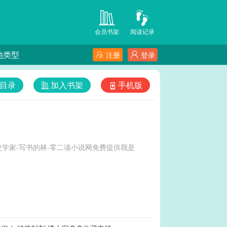
会员书架
阅读记录
他类型
注册
登录
目录
加入书架
手机版
学家-写书的林-零二读小说网免费提供我是