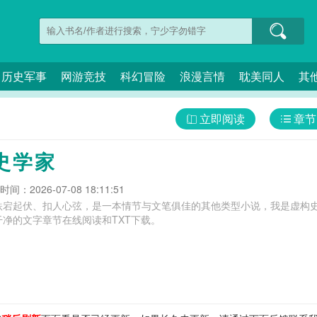
历史军事
网游竞技
科幻冒险
浪漫言情
耽美同人
其
立即阅读
章节
史学家
间：2026-07-08 18:11:51
跌宕起伏、扣人心弦，是一本情节与文笔俱佳的其他类型小说，我是虚构史
净的文字章节在线阅读和TXT下载。