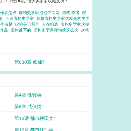
们！ 特殊时刻,请大家多多收藏支持：
的作者是谁
虚构史学家泡泡中文网
虚构 作者
虚
勾史
斗破虚构史学家
我是虚构史学家这就是构史类
的作者是
虚构是谁写的
人在箱庭
虚构史学家这梗
的作品
虚构谁写的
虚构史学家梗为啥这么火
这就
第630章 修仙7
第4章 性转类1
第8章 武侠类1
第12话 都市种田类1
第16章 都市修仙类1