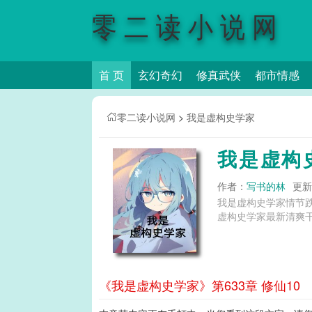
零二读小说网
首 页
玄幻奇幻
修真武侠
都市情感
零二读小说网
>
我是虚构史学家
我是虚构
作者：
写书的林
更新时
我是虚构史学家情节
虚构史学家最新清爽干
《我是虚构史学家》第633章 修仙10