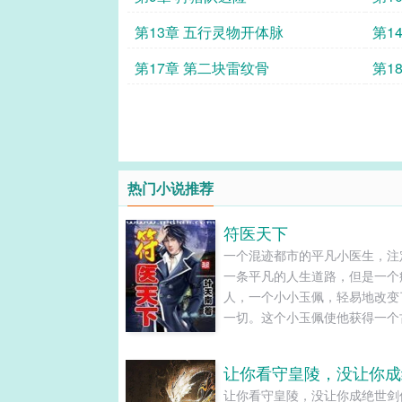
第13章 五行灵物开体脉
第1
第17章 第二块雷纹骨
第1
热门小说推荐
符医天下
一个混迹都市的平凡小医生，注
一条平凡的人生道路，但是一个
人，一个小小玉佩，轻易地改变
一切。这个小玉佩使他获得一个
术士的记忆和能力，从此，他便
平凡.........
让你看守皇陵，没让你成绝世剑