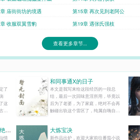
4章 庙街街坊的境遇
第15章 再次见到老阿公
8章 收服双翼雪豹
第19章 遇张氏强枝
查看更多章节...
和同事通X的日子
定了
本文是我写来给这段经历的一段总
病
结，最后一次回味意淫所用，毕竟以
了这
后为了老婆，为了家庭，绝对不会再
古代
触碰出轨这个雷区了，纯属自嗨自爽
不再
自我警示，狼友们看的下就看，看不
下也不强求。...
让你看守皇陵，没让你成绝世剑仙
大炼宝决
仙情
新作品出炉，欢迎大家前往番茄小说