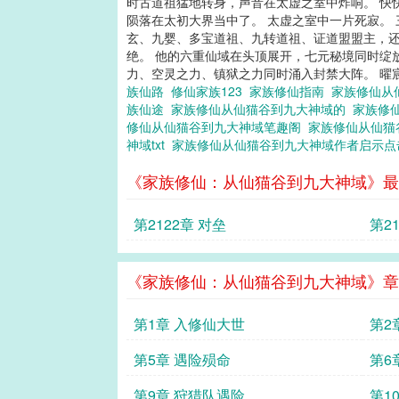
时古道祖猛地转身，声音在太虚之室中炸响。 快
陨落在太初大界当中了。 太虚之室中一片死寂。
玄、九婴、多宝道祖、九转道祖、证道盟盟主，还
绝。 他的六重仙域在头顶展开，七元秘境同时绽
力、空灵之力、镇狱之力同时涌入封禁大阵。 曜宸
族仙路
修仙家族123
家族修仙指南
家族修仙从
族仙途
家族修仙从仙猫谷到九大神域的
家族修
修仙从仙猫谷到九大神域笔趣阁
家族修仙从仙猫
神域txt
家族修仙从仙猫谷到九大神域作者启示点
《家族修仙：从仙猫谷到九大神域》最
第2122章 对垒
第2
《家族修仙：从仙猫谷到九大神域》章
第1章 入修仙大世
第2
第5章 遇险殒命
第6
第9章 狩猎队遇险
第1