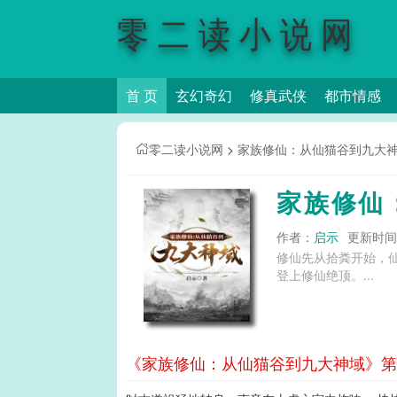
零二读小说网
首 页
玄幻奇幻
修真武侠
都市情感
零二读小说网
>
家族修仙：从仙猫谷到九大
家族修仙
作者：
启示
更新时间：2
修仙先从拾粪开始，
登上修仙绝顶。...
《家族修仙：从仙猫谷到九大神域》第2