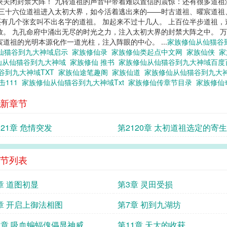
快关闭封禁大阵！ 九转道祖的声音中带着难以置信的震惊：还有很多道祖
 三十六位道祖进入太初大界，如今活着逃出来的——时古道祖、曜宸道
有几个张玄叫不出名字的道祖。 加起来不过十几人。 上百位半步道祖，
放。 九孔命府中涌出无尽的时光之力，注入太初大界的封禁大阵之中。 
道祖的光明本源化作一道光柱，注入阵眼的中心。 ...
家族修仙从仙猫谷
仙猫谷到九大神域启示
家族修仙录
家族修仙类起点中文网
家族仙侠
家
仙从仙猫谷到九大神域
家族修仙 推书
家族修仙从仙猫谷到九大神域百
谷到九大神域TXT
家族仙途笔趣阁
家族仙道
家族修仙从仙猫谷到九大
击111
家族修仙从仙猫谷到九大神域Txt
家族修仙传章节目录
家族修
新章节
121章 危情突发
第2120章 太初道祖选定的寄
节列表
章 道图初显
第3章 灵田受损
章 开启上御法相图
第7章 初到九湖坊
0章 吸血蝙蝠傀儡显神威
第11章 天大的收获