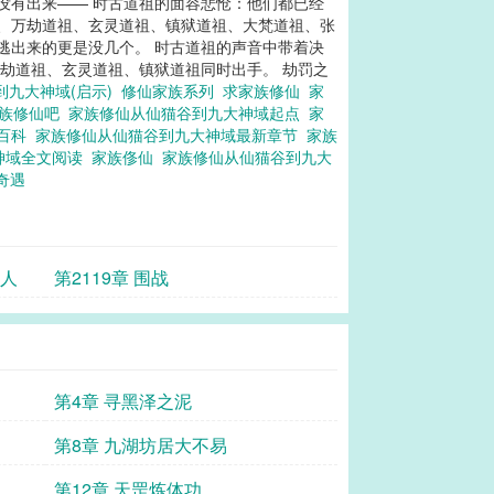
没有出来—— 时古道祖的面容悲怆：他们都已经
祖、万劫道祖、玄灵道祖、镇狱道祖、大梵道祖、张
逃出来的更是没几个。 时古道祖的声音中带着决
万劫道祖、玄灵道祖、镇狱道祖同时出手。 劫罚之
到九大神域(启示)
修仙家族系列
求家族修仙
家
族修仙吧
家族修仙从仙猫谷到九大神域起点
家
度百科
家族修仙从仙猫谷到九大神域最新章节
家族
神域全文阅读
家族俢仙
家族修仙从仙猫谷到九大
仙奇遇
生人
第2119章 围战
第4章 寻黑泽之泥
第8章 九湖坊居大不易
第12章 天罡炼体功