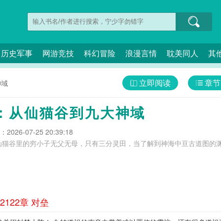
历史军事
网游竞技
科幻冒险
浪漫言情
耽美同人
其
立即阅读
章节
神域
：从仙猫谷到九大神域
026-07-25 20:39:18
仙猫谷里的穷小子无父无母，只有三分灵田，当了解到神海中亘古道图的
122章 对垒