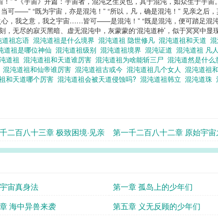
宙！” “《宇宙》开篇：宇宙者，混沌之生灵也，其于混沌，如众生于宇宙。”
可——” “既为宇宙，亦是混沌！” “所以，凡，确是混沌！” 见亲之后
，我之心，我之意，我之宇宙……皆可——是混沌！” “既是混沌，便可踏足
一刻，无尽的寂灭黑暗、虚无混沌中，灰蒙蒙的‘混沌道种’，似于冥冥中显
沌道祖忘语
混沌道祖是什么境界
混沌道祖 隐世修凡
混沌道祖和天道
混
沌道祖是哪位神仙
混沌道祖级别
混沌道祖境界
混沌证道
混沌道祖 凡
混沌道祖
混沌道祖和天道谁厉害
混沌道祖为啥能斩三尸
混沌道然是什
祖
混沌道祖和仙帝谁厉害
混沌道祖古或今
混沌道祖几个女人
混沌道祖
道祖和天道哪个厉害
混沌道祖会被天道侵蚀吗?
混沌道祖韩立
混沌道珠
千二百八十三章 极致困境·见亲
第一千二百八十二章 原始宇宙
内
宇宙真身法
第一章 孤岛上的少年们
章 海中异兽来袭
第五章 义无反顾的少年们