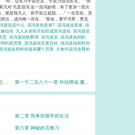
 “即，众生乃宇宙生灵，宇宙乃混沌生灵。” “而
，莫凡对‘凡是混沌’这一混沌妙境，有了更深一层次
混沌，便是我凡人、吾宇宙之超脱……” 一念至此，意
现而出，成为唯一存在。 “星祖，寰宇书界，禁见
沌道祖是什么
混沌老祖是谁?
混沌道祖是谁
混
人修仙传
凡人从张铁开始肝成混沌道祖
混沌道祖
么意思
混沌道祖耿辉强
混沌道圣
混沌道祖AI剧
和鸿钧谁厉害
混沌道祖百度百科
混沌道祖和时间
混沌道祖和时间道祖哪个厉害
主角叫混沌道尊的
之心
第一千二百八十一章 外劫降临·魔祖
超脱
第二章 简单却艰辛的生活
第六章 神秘的言教习