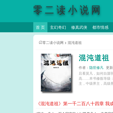
零二读小说网
首 页
玄幻奇幻
修真武侠
都市情感
零二读小说网
>
混沌道祖
混沌道祖
作者：
隐世修凡
更新时
且看莫凡，如何自孱
高……本书修炼等级
主，中级界主，高级界
《混沌道祖》第一千二百八十四章 我成