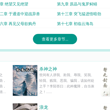
章 绝望又见绝望
第九章 原晶与鬼罗鲟鳝
二章 于通道中迎战异兽
第十三章 突飞猛进悟暗劲
六章 再见父母欲购丹
第十七章 初临云海岛
查看更多章节...
杀神之神
之
世间有人谤我、欺我、辱我、笑我、
鼎，
轻我、贱我、恶我、骗我，该如何处
鼎，
之乎？李陌答曰：此种魔障，自当诛
踏天
之！......
铁马
方面
浪龙