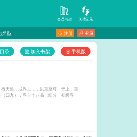
会员书架
阅读记录
他类型
注册
登录
目录
加入书架
手机版
，得天道，成界主……以至至尊，无上，至
道（四九），界主十八品（细分：初级界