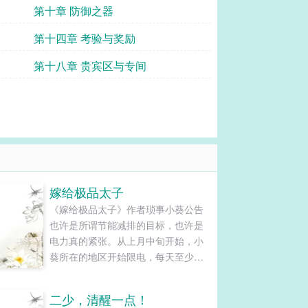
第十章 防御之器
第十四章 考验与奖励
第十八章 贵宾区与专间
嫁给极品太子
《嫁给极品太子》作者琐事小葵公告
也许是所谓节能减排的目标，也许是
电力真的紧张。从上月中旬开始，小
葵所在的地区开始限电，每天至少十
个小时。也因此，小葵这本书最开始
设想的PK期间双更，也只能因这情况
二少，清醒一点！
以及年底的工作比较忙而搁浅，只得