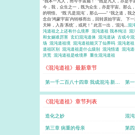
“我本一凡人，而今宇宙巅！” “既是凡人，亦是宇
今，我，众生之一，既为众生，亦是宇宙。那么，当
的明悟。 “既‘凡是混沌’，那么——” “我之道
念自‘鸿蒙宇宙’内转移而出，回转原始宇宙。 下
天眸，入吾‘系统’，或死！” 此言一出，‘混沌...
混
沌道祖之上还有什么境界
混沌道祖 我本纯洁
混
和女娲谁厉害
玄幻混沌道体
混沌道诀
古或今
场
混沌道祖境
混沌道祖能灭了仙界吗
混沌老
道祖区别
混沌道祖是什么级别
混沌悟道
混沌
洪荒
混沌道祖是啥境界
重生混沌道祖
《混沌道祖》最新章节
第一千二百八十四章 我成混沌·新宇
第一
宙
《混沌道祖》章节列表
造化之妙
混沌
第三章 病重的母亲
第四