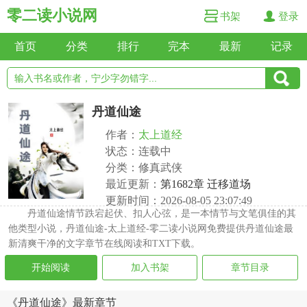
零二读小说网
书架
登录
首页
分类
排行
完本
最新
记录
丹道仙途
作者：
太上道经
状态：连载中
分类：修真武侠
最近更新：
第1682章 迁移道场
更新时间：2026-08-05 23:07:49
丹道仙途情节跌宕起伏、扣人心弦，是一本情节与文笔俱佳的其
他类型小说，丹道仙途-太上道经-零二读小说网免费提供丹道仙途最
新清爽干净的文字章节在线阅读和TXT下载。
开始阅读
加入书架
章节目录
《丹道仙途》最新章节